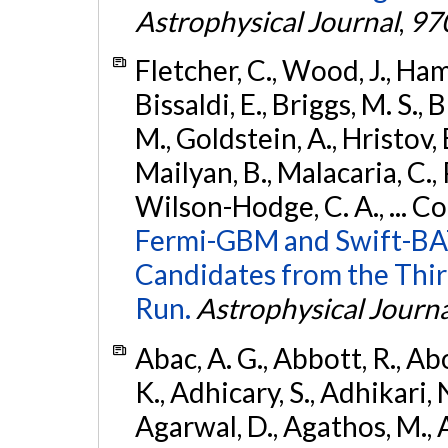
Astrophysical Journal
,
97
Fletcher, C., Wood, J., Hamb
Bissaldi, E., Briggs, M. S., 
M., Goldstein, A., Hristov, 
Mailyan, B., Malacaria, C., 
Wilson-Hodge, C. A., ... C
Fermi-GBM and Swift-BAT
Candidates from the Thir
Run.
Astrophysical Journa
Abac, A. G., Abbott, R., Ab
K., Adhicary, S., Adhikari, N
Agarwal, D., Agathos, M.,