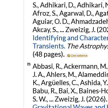
S., Adhikari, D., Adhikari, N
Afroz, S., Agarwal, D., Ag
Aguiar, O. D., Ahmadzadeh, S.
Akcay, S., ... Zweizig, J. (2
Identifying and Characte
Transients.
The Astrophys
(48 pages).
Lien externe
Abbasi, R., Ackermann, M., 
J. A., Ahlers, M., Alameddin
K., Argüelles, C., Ashida, Y
Babu, R., Bai, X., Baines-Ho
S. W., ... Zweizig, J. (2026)
Gravitational Waves and