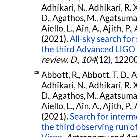
Adhikari, N., Adhikari, R. X
D., Agathos, M., Agatsuma, 
Aiello, L., Ain, A., Ajith, P.,
(2021).
All-sky search for
the third Advanced LIGO
review. D.
,
104
(12), 1220
Abbott, R., Abbott, T. D., A
Adhikari, N., Adhikari, R. X
D., Agathos, M., Agatsuma, 
Aiello, L., Ain, A., Ajith, P.,
(2021).
Search for interm
the third observing run
Virgo.
Astronomy and Ast