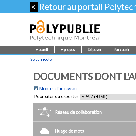
<
Retour au portail Polyte
Accueil
À propos
Déposer
Parcourir
Se connecter
DOCUMENTS DONT L'AU
Monter d'un niveau
Pour citer ou exporter
Réseau de collaboration
Nuage de mots