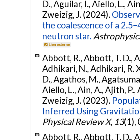
D., Aguilar, I., Aiello, L., Ain
Zweizig, J. (2024).
Observa
the coalescence of a 2.5
neutron star.
Astrophysica
Lien externe
Abbott, R., Abbott, T. D., A
Adhikari, N., Adhikari, R. X
D., Agathos, M., Agatsuma, 
Aiello, L., Ain, A., Ajith, P.,
Zweizig, J. (2023).
Popula
Inferred Using Gravitat
Physical Review X
,
13
(1),
Abbott, R., Abbott, T. D., A