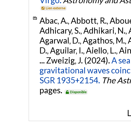
Lien externe
Abac, A., Abbott, R., Abouel
Adhicary, S., Adhikari, N., 
Agarwal, D., Agathos, M.,
D., Aguilar, I., Aiello, L., Ai
... Zweizig, J. (2024).
A sea
gravitational waves coinc
SGR 1935+2154.
The Ast
pages.
Disponible
L