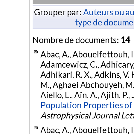
Grouper par:
Auteurs ou au
type de docume
Nombre de documents:
14
Abac, A., Abouelfettouh, I.,
Adamcewicz, C., Adhicary, S
Adhikari, R. X., Adkins, V. 
M., Aghaei Abchouyeh, M.,
Aiello, L., Ain, A., Ajith, P.,
Population Properties of
Astrophysical Journal Let
Abac, A., Abouelfettouh, I.