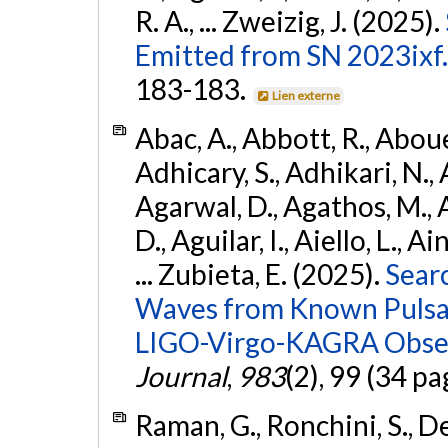
R. A., ... Zweizig, J. (2025).
Emitted from SN 2023ixf.
183-183.
Lien externe
Abac, A., Abbott, R., Abouel
Adhicary, S., Adhikari, N., 
Agarwal, D., Agathos, M.,
D., Aguilar, I., Aiello, L., Ai
... Zubieta, E. (2025).
Sear
Waves from Known Pulsars
LIGO-Virgo-KAGRA Obser
Journal
,
983
(2), 99 (34 pa
Raman, G., Ronchini, S., D