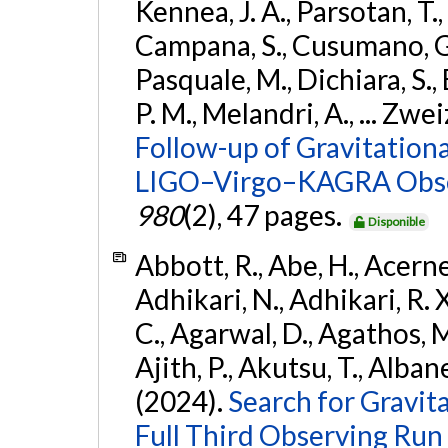
Kennea, J. A., Parsotan, T.,
Campana, S., Cusumano, G., 
Pasquale, M., Dichiara, S.,
P. M., Melandri, A., ... Zwei
Follow-up of Gravitationa
LIGO–Virgo–KAGRA Obse
980
(2), 47 pages.
Disponible
Abbott, R., Abe, H., Acernes
Adhikari, N., Adhikari, R. X.
C., Agarwal, D., Agathos, M.,
Ajith, P., Akutsu, T., Albanesi
(2024).
Search for Gravita
Full Third Observing Run