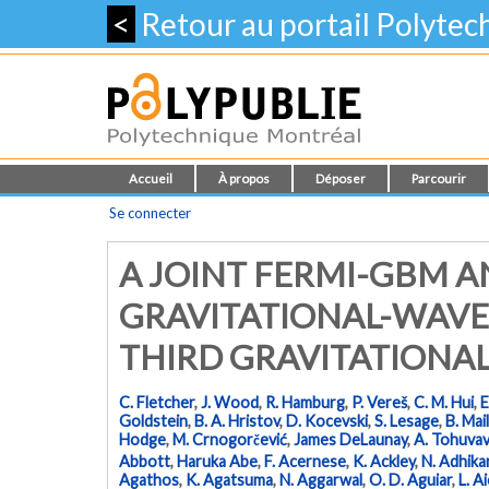
<
Retour au portail Polyte
Accueil
À propos
Déposer
Parcourir
Se connecter
A JOINT FERMI-GBM A
GRAVITATIONAL-WAVE
THIRD GRAVITATIONA
C. Fletcher
,
J. Wood
,
R. Hamburg
,
P. Vereš
,
C. M. Hui
,
E
Goldstein
,
B. A. Hristov
,
D. Kocevski
,
S. Lesage
,
B. Mai
Hodge
,
M. Crnogorčević
,
James DeLaunay
,
A. Tohuva
Abbott
,
Haruka Abe
,
F. Acernese
,
K. Ackley
,
N. Adhikar
Agathos
,
K. Agatsuma
,
N. Aggarwal
,
O. D. Aguiar
,
L. Ai