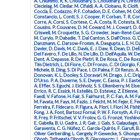
A. Chiummo
,
R. K. Choudhary
,
S. Choudhary
,
N. Chris
Ciecielag
,
M. Cieślar
,
M. Cifaldi
,
A. A. Ciobanu
,
R. Ciolfi
,
Coccia
,
E. Codazzo
,
P. F. Cohadon
,
D. E. Cohen
,
M. Col
Constancio
,
L. Conti
,
S. J. Cooper
,
P. Corban
,
T. R. Cor
Corre
,
A. Corsi
,
S. Cortese
,
C. A. Costa
,
R. Cotesta
,
R
Cousins
,
P. Couvares
,
D. M. Coward
,
M. J. Cowart
,
D. 
Criswell
,
M. Croquette
,
S. G. Crowder
,
Jean-René Cud
M. Curylo
,
P. Dabadie
,
T. Dal Canton
,
S. Dall'Osso
,
G. 
Danzmann
,
C. Darsow-Fromm
,
A. Dasgupta
,
L. E. H. D
Davier
,
D. Davis
,
M. C. Davis
,
E. J. Daw
,
R. Dean
,
D. De
Del Favero
,
F. De Lillo
,
N. De Lillo
,
D. Dell'Aquila
,
W. De
Dent
,
A. Depasse
,
R. De Pietri
,
R. De Rosa
,
C. De Ross
Tim Dietrich
,
L. Di Fiore
,
C. Di Fronzo
,
C. Di Giorgio
,
F
Michele
,
B. Ding
,
S. Di Pace
,
I. Di Palma
,
F. Di Renzo
,
A.
Donovan
,
K. L. Dooley
,
S. Doravari
,
M. Drago
,
J. C. Dr
D'Urso
,
P. A. Duverne
,
S. E. Dwyer
,
C. Eassa
,
P. J. East
A. Effler
,
S. Eguchi
,
J. Eichholz
,
S. S. Eikenberry
,
M. Eis
Errico
,
R. C. Essick
,
H. Estellés
,
D. Estevez
,
Z. Etienne
,
Faedi
,
V. Fafone
,
H. Fair
,
S. Fairhurst
,
P. C. Fan
,
A. M. F
M. Favata
,
M. Fays
,
M. Fazio
,
J. Feicht
,
M. M. Fejer
,
E. Fe
Ferreira
,
F. Fidecaro
,
P. Figura
,
A. Fiori
,
I. Fiori
,
M. Fish
Fong
,
J. A. Font
,
Bartosz Fornal
,
P. W. F. Forsyth
,
A. Fr
R. Frey
,
P. Fritschel
,
V. V. Frolov
,
G. G. Fronzé
,
Yoshinor
E. Gabella
,
B. U. Gadre
,
J. R. Gair
,
J. Gais
,
S. Galaudage
,
Garaventa
,
C. G. Núñez
,
C. García-Quirós
,
F. Garufi
,
B.
Oliver Gerberding
,
L. Gergely
,
P. Gewecke
,
S. Ghonge
Ghosh
,
Tathagata Ghosh
,
B. Giacomazzo
,
L. Giacoppo