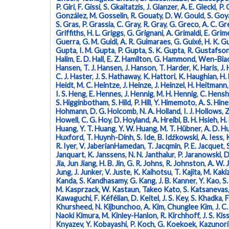
P. Giri
,
F. Gissi
,
S. Gkaitatzis
,
J. Glanzer
,
A. E. Gleckl
,
P.
González
,
M. Gosselin
,
R. Gouaty
,
D. W. Gould
,
S. Goy
S. Gras
,
P. Grassia
,
C. Gray
,
R. Gray
,
G. Greco
,
A. C. G
Griffiths
,
H. L. Griggs
,
G. Grignani
,
A. Grimaldi
,
E. Grim
Guerra
,
G. M. Guidi
,
A. R. Guimaraes
,
G. Guixé
,
H. K. Gu
Gupta
,
I. M. Gupta
,
P. Gupta
,
S. K. Gupta
,
R. Gustafso
Halim
,
E. D. Hall
,
E. Z. Hamilton
,
G. Hammond
,
Wen-Bia
Hansen
,
T. J. Hansen
,
J. Hanson
,
T. Harder
,
K. Haris
,
J.
C. J. Haster
,
J. S. Hathaway
,
K. Hattori
,
K. Haughian
,
H.
Heidt
,
M. C. Heintze
,
J. Heinze
,
J. Heinzel
,
H. Heitmann
I. S. Heng
,
E. Hennes
,
J. Hennig
,
M. H. Hennig
,
C. Hens
S. Higginbotham
,
S. Hild
,
P. Hill
,
Y. Himemoto
,
A. S. Hine
Hohmann
,
D. G. Holcomb
,
N. A. Holland
,
I. J. Hollows
,
Z
Howell
,
C. G. Hoy
,
D. Hoyland
,
A. Hreibi
,
B. H. Hsieh
,
H.
Huang
,
Y. T. Huang
,
Y. W. Huang
,
M. T. Hübner
,
A. D. H
Huxford
,
T. Huynh-Dinh
,
S. Ide
,
B. Idźkowski
,
A. Iess
,
R. Iyer
,
V. JaberianHamedan
,
T. Jacqmin
,
P. E. Jacquet
,
Janquart
,
K. Janssens
,
N. N. Janthalur
,
P. Jaranowski
,
D
Jia
,
Jun Jiang
,
H. B. Jin
,
G. R. Johns
,
R. Johnston
,
A. W. 
Jung
,
J. Junker
,
V. Juste
,
K. Kaihotsu
,
T. Kajita
,
M. Kaki
Kanda
,
S. Kandhasamy
,
G. Kang
,
J. B. Kanner
,
Y. Kao
,
S.
M. Kasprzack
,
W. Kastaun
,
Takeo Kato
,
S. Katsanevas
Kawaguchi
,
F. Kéfélian
,
D. Keitel
,
J. S. Key
,
S. Khadka
,
F
Khursheed
,
N. Kijbunchoo
,
A. Kim
,
Chunglee Kim
,
J. C
Naoki Kimura
,
M. Kinley-Hanlon
,
R. Kirchhoff
,
J. S. Kis
Knyazev
,
Y. Kobayashi
,
P. Koch
,
G. Koekoek
,
Kazunori