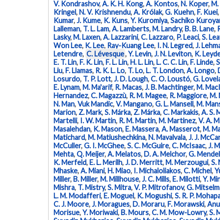
V. Kondrashov
,
A. K. H. Kong
,
A. Kontos
,
N. Koper
,
M.
Kringel
,
N. V. Krishnendu
,
A. Królak
,
G. Kuehn
,
F. Kuei
Kumar
,
J. Kume
,
K. Kuns
,
Y. Kuromiya
,
Sachiko Kuroya
Lalleman
,
T. L. Lam
,
A. Lamberts
,
M. Landry
,
B. B. Lane
,
Lasky
,
M. Laxen
,
A. Lazzarini
,
C. Lazzaro
,
P. Leaci
,
S. Le
Won Lee
,
K. Lee
,
Ray-Kuang Lee
,
I. N. Legred
,
J. Lehm
Letendre
,
C. Lévesque
,
Y. Levin
,
J. N. Leviton
,
K. Leyd
E. T. Lin
,
F. K. Lin
,
F. L. Lin
,
H. L. Lin
,
L. C. C. Lin
,
F. Linde
,
S
Liu
,
F. Llamas
,
R. K. L. Lo
,
T. Lo
,
L. T. London
,
A. Longo
,
Losurdo
,
T. P. Lott
,
J. D. Lough
,
C. O. Loustó
,
G. Lovel
E. Lynam
,
M. Ma'arif
,
R. Macas
,
J. B. Machtinger
,
M. MacI
Hernandez
,
C. Magazzù
,
R. M. Magee
,
R. Maggiore
,
M.
N. Man
,
Vuk Mandic
,
V. Mangano
,
G. L. Mansell
,
M. Man
Marion
,
Z. Mark
,
S. Márka
,
Z. Márka
,
C. Markakis
,
A. S.
Martelli
,
I. W. Martin
,
R. M. Martin
,
M. Martinez
,
V. A. M
Masalehdan
,
K. Mason
,
E. Massera
,
A. Masserot
,
M. M
Matichard
,
M. Matiushechkina
,
N. Mavalvala
,
J. J. McCa
McCuller
,
G. I. McGhee
,
S. C. McGuire
,
C. McIsaac
,
J. 
Mehta
,
Q. Meijer
,
A. Melatos
,
D. A. Melchor
,
G. Mendel
K. Merfeld
,
E. L. Merilh
,
J. D. Merritt
,
M. Merzougui
,
S.
Mhaske
,
A. Miani
,
H. Miao
,
I. Michaloliakos
,
C. Michel
,
Y
Miller
,
B. Miller
,
M. Millhouse
,
J. C. Mills
,
E. Milotti
,
Y. Mi
Mishra
,
T. Mistry
,
S. Mitra
,
V. P. Mitrofanov
,
G. Mitselm
L. M. Modafferi
,
E. Moguel
,
K. Mogushi
,
S. R. P. Mohap
C. J. Moore
,
J. Moragues
,
D. Moraru
,
F. Morawski
,
Anu
Morisue
,
Y. Moriwaki
,
B. Mours
,
C. M. Mow-Lowry
,
S. 