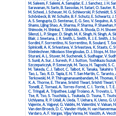
M. Saleem
,
F. Salemi
,
A. Samajdar
,
E. J. Sanchez
,
J. H. S
Saravanan
,
N. Sarin
,
B. Sassolas
,
H. Satari
,
O. Sauter
,
R.
M. Scheel
,
J. Scheuer
,
M. G. Schiworski
,
P. Schmidt
,
S. 
Schönbeck
,
B. W. Schulte
,
B. F. Schutz
,
E. Schwartz
,
J.
A. S. Sengupta
,
D. Sentenac
,
E. G. Seo
,
V. Sequino
,
A. 
Shams
,
Lijing Shao
,
A. Sharma
,
P. Sharma
,
P. Shawhan
,
Shimode
,
H. Shinkai
,
T. Shishido
,
A. Shoda
,
D. H. Shoe
Silenzi
,
L. P. Singer
,
D. Singh
,
M. K. Singh
,
N. Singh
,
A. S
Blair
,
J. Smetana
,
J. R. Smith
,
L. Smith
,
R. J. E. Smith
,
J. S
Sordini
,
F. Sorrentino
,
N. Sorrentino
,
R. Soulard
,
T. S
Spinicelli
,
A. K. Srivastava
,
V. Srivastava
,
K. Staats
,
C. S
Steinlechner
,
Nikolaos Stergioulas
,
D. J. Stops
,
M. Sto
Sturani
,
A. L. Stuver
,
M. Suchenek
,
S. Sudhagar
,
V. Sudh
S. Sunil
,
A. Sur
,
J. Suresh
,
P. J. Sutton
,
Toshikazu Suzuk
Szczepańczyk
,
P. Szewczyk
,
M. Tacca
,
H. Tagoshi
,
S. C.
M. Takeda
,
C. J. Talbot
,
C. Talbot
,
K. Tanaka
,
Takahiro 
Tao
,
L. Tao
,
R. D. Tapia
,
E. N. T. San Martín
,
C. Taranto
,
Terkowski
,
M. P. Thirugnanasambandam
,
M. Thomas
,
K. A. Thorne
,
E. Thrane
,
Srishti Tiwari
,
Srishti Tiwari
,
Tonelli
,
Z. Tornasi
,
A. Torres-Forné
,
C. I. Torrie
,
I. T. E
C. Tringali
,
A. Tripathee
,
Luigi Troiano
,
A. Trovato
,
L. 
Tse
,
R. Tso
,
S. Tsuchida
,
L. Tsukada
,
D. Tsuna
,
T. Tsuts
Uchiyama
,
R. P. Udall
,
A. Ueda
,
T. Uehara
,
K. Ueno
,
G. 
Vajente
,
A. Vajpeyi
,
G. Valdés
,
M. Valentini
,
V. Valsan
,
N
Van den Broeck
,
D. C. Vander-Hyde
,
H. van Haeverma
Vardaro
,
A. F. Vargas
,
Vijay Varma
,
M. Vasúth
,
A. Vecch