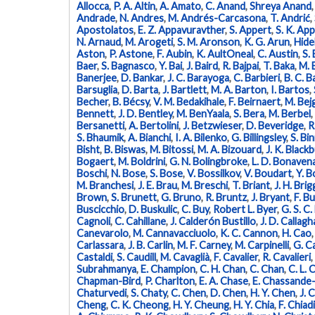
Allocca
,
P. A. Altin
,
A. Amato
,
C. Anand
,
Shreya Anand
Andrade
,
N. Andres
,
M. Andrés-Carcasona
,
T. Andrić
,
Apostolatos
,
E. Z. Appavuravther
,
S. Appert
,
S. K. App
N. Arnaud
,
M. Arogeti
,
S. M. Aronson
,
K. G. Arun
,
Hide
Aston
,
P. Astone
,
F. Aubin
,
K. AultOneal
,
C. Austin
,
S.
Baer
,
S. Bagnasco
,
Y. Bai
,
J. Baird
,
R. Bajpai
,
T. Baka
,
M. B
Banerjee
,
D. Bankar
,
J. C. Barayoga
,
C. Barbieri
,
B. C. B
Barsuglia
,
D. Barta
,
J. Bartlett
,
M. A. Barton
,
I. Bartos
,
Becher
,
B. Bécsy
,
V. M. Bedakihale
,
F. Beirnaert
,
M. Bej
Bennett
,
J. D. Bentley
,
M. BenYaala
,
S. Bera
,
M. Berbel
,
Bersanetti
,
A. Bertolini
,
J. Betzwieser
,
D. Beveridge
,
R
S. Bhaumik
,
A. Bianchi
,
I. A. Bilenko
,
G. Billingsley
,
S. Bin
Bisht
,
B. Biswas
,
M. Bitossi
,
M. A. Bizouard
,
J. K. Black
Bogaert
,
M. Boldrini
,
G. N. Bolingbroke
,
L. D. Bonaven
Boschi
,
N. Bose
,
S. Bose
,
V. Bossilkov
,
V. Boudart
,
Y. B
M. Branchesi
,
J. E. Brau
,
M. Breschi
,
T. Briant
,
J. H. Brig
Brown
,
S. Brunett
,
G. Bruno
,
R. Bruntz
,
J. Bryant
,
F. Bu
Buscicchio
,
D. Buskulic
,
C. Buy
,
Robert L. Byer
,
G. S. C.
Cagnoli
,
C. Cahillane
,
J. Calderón Bustillo
,
J. D. Callagh
Canevarolo
,
M. Cannavacciuolo
,
K. C. Cannon
,
H. Cao
Carlassara
,
J. B. Carlin
,
M. F. Carney
,
M. Carpinelli
,
G. Ca
Castaldi
,
S. Caudill
,
M. Cavaglià
,
F. Cavalier
,
R. Cavalieri
,
Subrahmanya
,
E. Champion
,
C. H. Chan
,
C. Chan
,
C. L. 
Chapman-Bird
,
P. Charlton
,
E. A. Chase
,
E. Chassande
Chaturvedi
,
S. Chaty
,
C. Chen
,
D. Chen
,
H. Y. Chen
,
J. 
Cheng
,
C. K. Cheong
,
H. Y. Cheung
,
H. Y. Chia
,
F. Chiadi