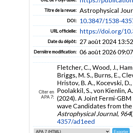
Astrophysical Journ
Titre de la revue:
10.3847/1538-435
DOI:
https://doi.org/1
URL officielle:
27 août 2024 13:5
Date du dépôt:
06 août 2026 09:0
Dernière modification:
Fletcher, C., Wood, J., Hambu
Briggs, M. S., Burns, E., Cle
Hristov, B. A., Kocevski, D.,
Poolakkil, S., von Kienlin, A
Citer en
APA 7:
(2024). A Joint Fermi-GBM 
wave Candidates from the 
Astrophysical Journal
,
964
4357/ad1eed