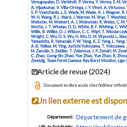
Venugopalan
,
D. Verkindt
,
P. Verma
,
Y. Verma
,
S. M. V
A. Vijaykumar
,
V. Villa-Ortega
,
J. Y. Vinet
,
A. Virtuoso
,
S. P. Vyatchanin
,
L. E. Wade
,
M. Wade
,
K. J. Wagner
,
R. 
W. H. Wang
,
R. L. Ward
,
J. Warner
,
M. Wąs
,
T. Washimi
Webster
,
M. Weinert
,
A. J. Weinstein
,
R. Weiss
,
C. M.
Wette
,
J. T. Whelan
,
D. D. White
,
B. F. Whiting
,
C. Whi
Willis
,
B. Willke
,
D. J. Wilson
,
C. C. Wipf
,
T. Wlodarczy
Wright
,
C. Wu
,
D. S. Wu
,
H. Wu
,
D. M. Wysocki
,
L. Xiao
Yamashita
,
R. Yamazaki
,
F. W. Yang
,
K. Z. Yang
,
L. Yang
,
A. B. Yelikar
,
M. Ying
,
Jun’ichi Yokoyama
,
T. Yokozawa
,
M. Zanolin
,
S. Zeidler
,
T. Zelenova
,
J. P. Zendri
,
M. Zevi
C. Zhao
,
Gong-Bo Zhao
,
Yue Zhao
,
Yue Zhao
,
R. Zhou
Zweizig
,
Team Fermi Gamma-Ray Burst Monitor
,
Ligo 
Article de revue (2024)
Document en libre accès chez l'éditeur officiel
Un lien externe est dispo
Département de g
Département:
https://publicatio
URL de PolyPublie: