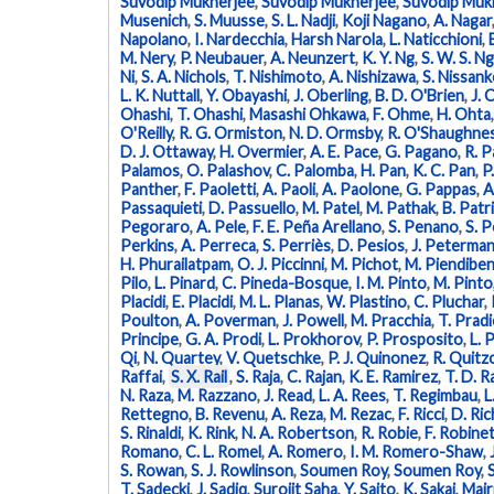
Suvodip Mukherjee
,
Suvodip Mukherjee
,
Suvodip Muk
Musenich
,
S. Muusse
,
S. L. Nadji
,
Koji Nagano
,
A. Nagar
Napolano
,
I. Nardecchia
,
Harsh Narola
,
L. Naticchioni
,
M. Nery
,
P. Neubauer
,
A. Neunzert
,
K. Y. Ng
,
S. W. S. Ng
Ni
,
S. A. Nichols
,
T. Nishimoto
,
A. Nishizawa
,
S. Nissank
L. K. Nuttall
,
Y. Obayashi
,
J. Oberling
,
B. D. O'Brien
,
J. 
Ohashi
,
T. Ohashi
,
Masashi Ohkawa
,
F. Ohme
,
H. Ohta
O'Reilly
,
R. G. Ormiston
,
N. D. Ormsby
,
R. O'Shaughne
D. J. Ottaway
,
H. Overmier
,
A. E. Pace
,
G. Pagano
,
R. 
Palamos
,
O. Palashov
,
C. Palomba
,
H. Pan
,
K. C. Pan
,
P
Panther
,
F. Paoletti
,
A. Paoli
,
A. Paolone
,
G. Pappas
,
A
Passaquieti
,
D. Passuello
,
M. Patel
,
M. Pathak
,
B. Patri
Pegoraro
,
A. Pele
,
F. E. Peña Arellano
,
S. Penano
,
S. 
Perkins
,
A. Perreca
,
S. Perriès
,
D. Pesios
,
J. Peterma
H. Phurailatpam
,
O. J. Piccinni
,
M. Pichot
,
M. Piendibe
Pilo
,
L. Pinard
,
C. Pineda-Bosque
,
I. M. Pinto
,
M. Pinto
Placidi
,
E. Placidi
,
M. L. Planas
,
W. Plastino
,
C. Pluchar
,
Poulton
,
A. Poverman
,
J. Powell
,
M. Pracchia
,
T. Pradi
Principe
,
G. A. Prodi
,
L. Prokhorov
,
P. Prosposito
,
L. 
Qi
,
N. Quartey
,
V. Quetschke
,
P. J. Quinonez
,
R. Quit
Raffai
,
S. X. Rail
,
S. Raja
,
C. Rajan
,
K. E. Ramirez
,
T. D. R
N. Raza
,
M. Razzano
,
J. Read
,
L. A. Rees
,
T. Regimbau
,
L
Rettegno
,
B. Revenu
,
A. Reza
,
M. Rezac
,
F. Ricci
,
D. Ri
S. Rinaldi
,
K. Rink
,
N. A. Robertson
,
R. Robie
,
F. Robine
Romano
,
C. L. Romel
,
A. Romero
,
I. M. Romero-Shaw
,
S. Rowan
,
S. J. Rowlinson
,
Soumen Roy
,
Soumen Roy
,
T. Sadecki
,
J. Sadiq
,
Surojit Saha
,
Y. Saito
,
K. Sakai
,
Mair