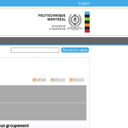
English
ATOM
RSS 1.0
RSS 2.0
cun groupement