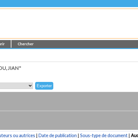
rir
Chercher
U, JIAN"
teurs ou autrices
|
Date de publication
|
Sous-type de document
|
Au