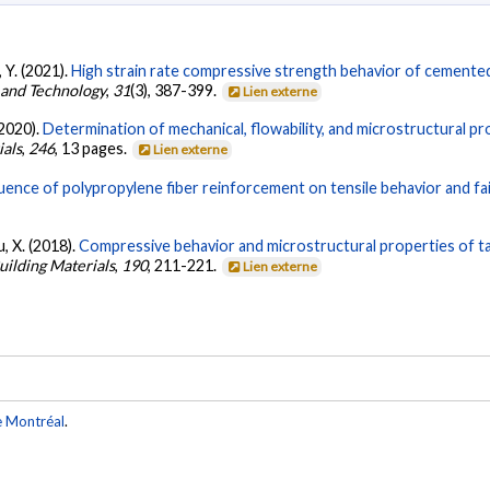
u, Y. (2021).
High strain rate compressive strength behavior of cemented 
e and Technology
,
31
(3), 387-399.
Lien externe
(2020).
Determination of mechanical, flowability, and microstructural pro
ials
,
246
, 13 pages.
Lien externe
luence of polypropylene fiber reinforcement on tensile behavior and fai
Du, X. (2018).
Compressive behavior and microstructural properties of ta
uilding Materials
,
190
, 211-221.
Lien externe
e Montréal
.