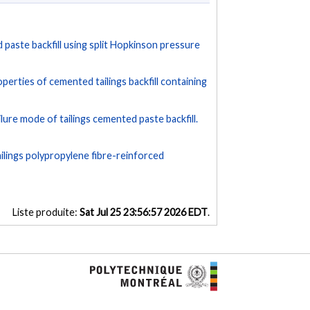
paste backfill using split Hopkinson pressure
perties of cemented tailings backfill containing
lure mode of tailings cemented paste backfill.
ilings polypropylene fibre-reinforced
Liste produite:
Sat Jul 25 23:56:57 2026 EDT
.