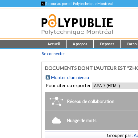
<
Retour au portail Polytechnique Montréal
Accueil
À propos
Déposer
Parcou
Se connecter
DOCUMENTS DONT L'AUTEUR EST "ZHO
Monter d'un niveau
Pour citer ou exporter
Réseau de collaboration
Nuage de mots
Grouper par:
Au