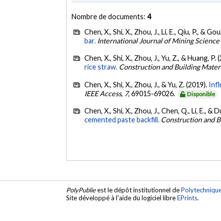
Nombre de documents:
4
Chen, X., Shi, X., Zhou, J., Li, E., Qiu, P., & Go
bar.
International Journal of Mining Scienc
Chen, X., Shi, X., Zhou, J., Yu, Z., & Huang, P. 
rice straw.
Construction and Building Mater
Chen, X., Shi, X., Zhou, J., & Yu, Z. (2019).
Inf
IEEE Access
,
7
, 69015-69026.
Disponible
Chen, X., Shi, X., Zhou, J., Chen, Q., Li, E., & 
cemented paste backfill.
Construction and B
PolyPublie
est le dépôt institutionnel de
Polytechniqu
Site développé à l'aide du logiciel libre
EPrints
.