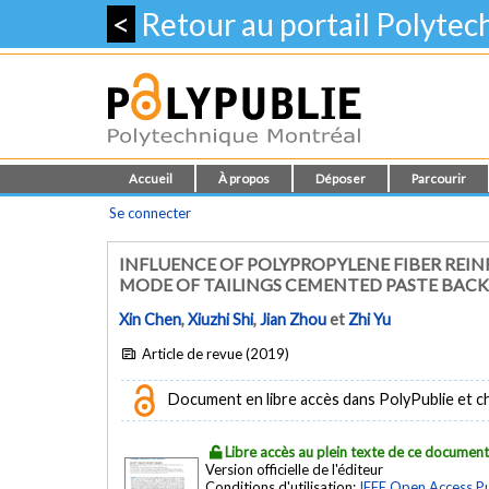
<
Retour au portail Polyte
Accueil
À propos
Déposer
Parcourir
Se connecter
INFLUENCE OF POLYPROPYLENE FIBER REI
MODE OF TAILINGS CEMENTED PASTE BACK
Xin Chen
,
Xiuzhi Shi
,
Jian Zhou
et
Zhi Yu
Article de revue (2019)
Document en libre accès dans PolyPublie et chez
Libre accès au plein texte de ce documen
Version officielle de l'éditeur
Conditions d'utilisation:
IEEE Open Access P