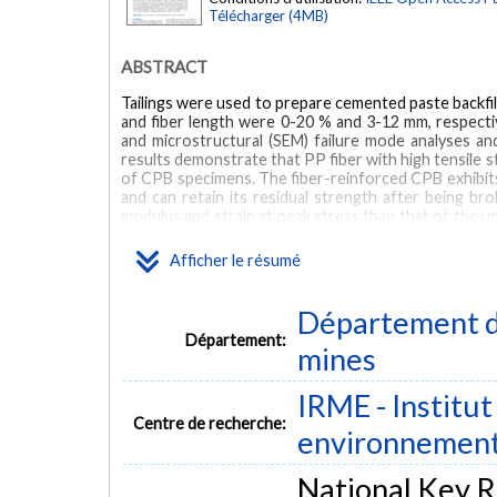
Télécharger (4MB)
ABSTRACT
Tailings were used to prepare cemented paste backfil
and fiber length were 0-20 % and 3-12 mm, respective
and microstructural (SEM) failure mode analyses 
results demonstrate that PP fiber with high tensile s
of CPB specimens. The fiber-reinforced CPB exhibit
and can retain its residual strength after being b
modulus and strain at peak stress than that of the u
bridge the CPB microelements and combine these effec
mode of fiber is pulled out or pull off, through which
Afficher le résumé
believed to have confusion distribution in CPB becau
later curing stage. And the weak structural layers in
achieved with the additional fiber content or lo
Département de
recommended to be 0.15 %, and it's better to choose 
Département:
by 10.72 %, but only has a slight influence on the por
mines
of the fiber-reinforced CPB.
IRME - Institut
MOTS CLÉS
Centre de recherche:
environnemen
Tailings
fiber-reinforced
cemented paste backfill
Brazi
National Key R