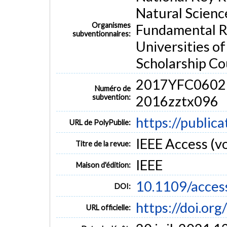
Natural Scienc
Organismes
Fundamental Re
subventionnaires:
Universities of
Scholarship Co
2017YFC06029
Numéro de
subvention:
2016zztx096
https://public
URL de PolyPublie:
IEEE Access (vo
Titre de la revue:
IEEE
Maison d'édition:
10.1109/acces
DOI:
https://doi.or
URL officielle: