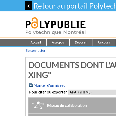
<
Retour au portail Polyte
Accueil
À propos
Déposer
Parcourir
Se connecter
DOCUMENTS DONT L'AU
XING"
Monter d'un niveau
Pour citer ou exporter
Réseau de collaboration