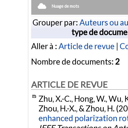
Nuage de mots
Grouper par:
Auteurs ou au
type de docume
Aller à :
Article de revue
|
Co
Nombre de documents:
2
ARTICLE DE REVUE
Zhu, X.-C., Hong, W., Wu, K.,
Zhou, H.-X., & Zhou, H. (2
enhanced polarization rot
IEEE Transactions on Ant