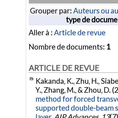
Grouper par:
Auteurs ou au
type de docume
Aller à :
Article de revue
Nombre de documents:
1
ARTICLE DE REVUE
Kakanda, K., Zhu, H., Siabe
Y., Zhang, M., & Zhou, D. 
method for forced transve
supported double-beam sy
layer.
AIP Advances
,
13
(7