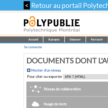
<
Retour au portail Polyte
Accueil
À propos
Déposer
Parcourir
Se connecter
DOCUMENTS DONT L'AU
Monter d'un niveau
Pour citer ou exporter
Réseau de collaboration
Nuage de mots