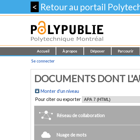
<
Retour au portail Polyte
Accueil
À propos
Déposer
Parcourir
Se connecter
DOCUMENTS DONT L'AU
Monter d'un niveau
Pour citer ou exporter
Réseau de collaboration
Nuage de mots