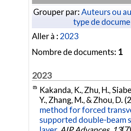
Grouper par:
Auteurs ou au
type de docume
Aller à :
2023
Nombre de documents:
1
2023
Kakanda, K., Zhu, H., Siabe
Y., Zhang, M., & Zhou, D. 
method for forced transve
supported double-beam sy
layer.
AIP Advances
,
13
(7