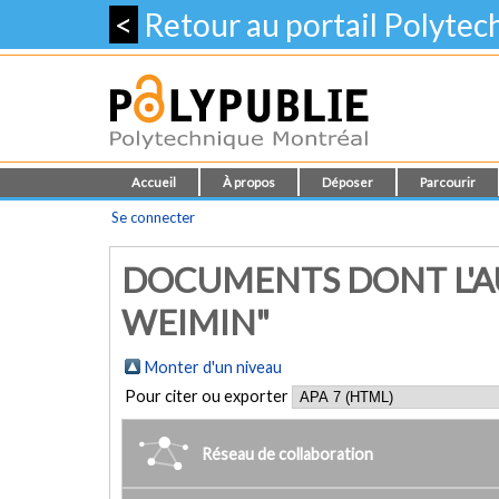
<
Retour au portail Polyte
Accueil
À propos
Déposer
Parcourir
Se connecter
DOCUMENTS DONT L'A
WEIMIN"
Monter d'un niveau
Pour citer ou exporter
Réseau de collaboration