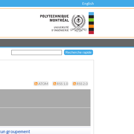
English
ATOM
RSS 1.0
RSS 2.0
cun groupement