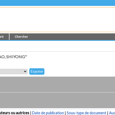
rir
Chercher
AO, SHIYONG"
teurs ou autrices
|
Date de publication
|
Sous-type de document
|
Au