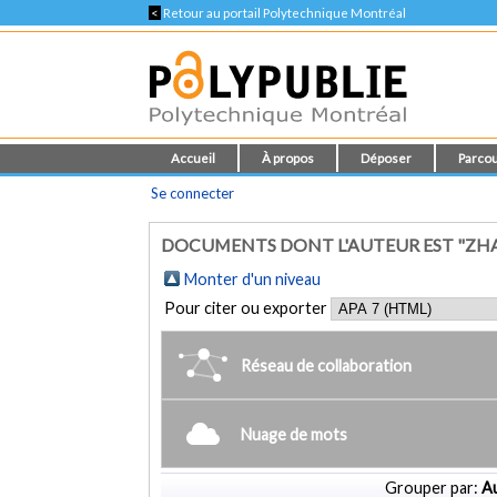
<
Retour au portail Polytechnique Montréal
Accueil
À propos
Déposer
Parcou
Se connecter
DOCUMENTS DONT L'AUTEUR EST "ZH
Monter d'un niveau
Pour citer ou exporter
Réseau de collaboration
Nuage de mots
Grouper par:
Au