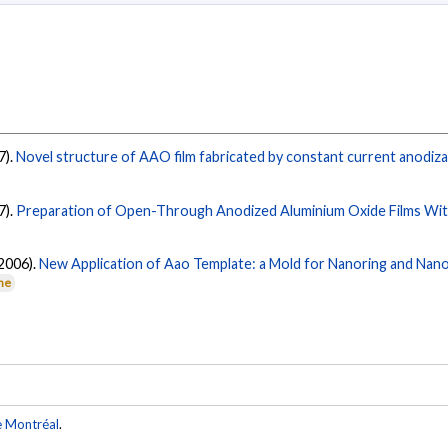
7).
Novel structure of AAO film fabricated by constant current anodiza
7).
Preparation of Open-Through Anodized Aluminium Oxide Films Wit
(2006).
New Application of Aao Template: a Mold for Nanoring and Nan
rne
e Montréal
.