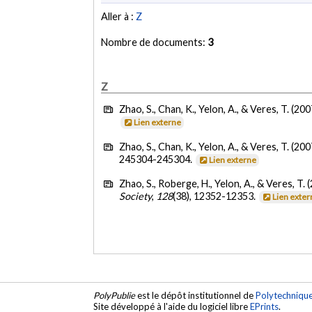
Aller à :
Z
Nombre de documents:
3
Z
Zhao, S., Chan, K., Yelon, A., & Veres, T. (200
Lien externe
Zhao, S., Chan, K., Yelon, A., & Veres, T. (200
245304-245304.
Lien externe
Zhao, S., Roberge, H., Yelon, A., & Veres, T. 
Society
,
128
(38), 12352-12353.
Lien exte
PolyPublie
est le dépôt institutionnel de
Polytechniqu
Site développé à l'aide du logiciel libre
EPrints
.