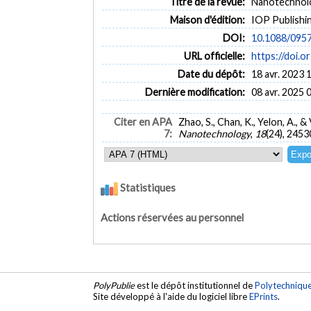
Titre de la revue:
Nanotechnolog
Maison d'édition:
IOP Publishi
DOI:
10.1088/095
URL officielle:
https://doi.
Date du dépôt:
18 avr. 2023 
Dernière modification:
08 avr. 2025 
Citer en APA
Zhao, S., Chan, K., Yelon, A.
7:
Nanotechnology
,
18
(24), 245
Statistiques
Actions réservées au personnel
PolyPublie
est le dépôt institutionnel de
Polytechniqu
Site développé à l'aide du logiciel libre
EPrints
.