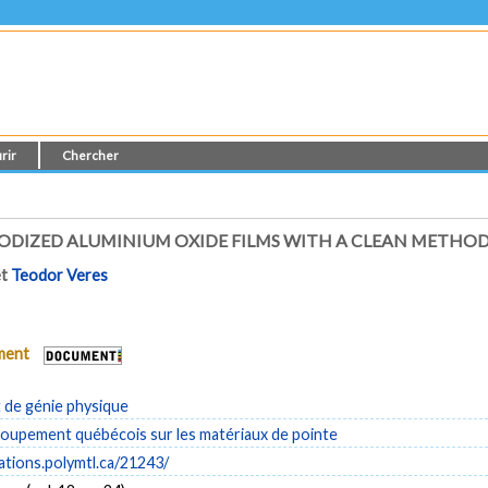
rir
Chercher
DIZED ALUMINIUM OXIDE FILMS WITH A CLEAN METHO
et
Teodor Veres
ument
de génie physique
upement québécois sur les matériaux de pointe
cations.polymtl.ca/21243/