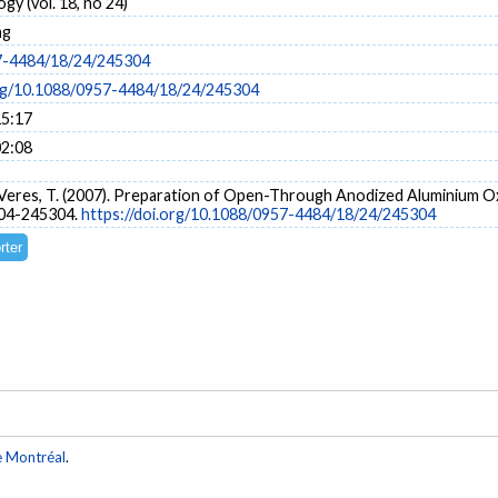
y (vol. 18, no 24)
ng
7-4484/18/24/245304
org/10.1088/0957-4484/18/24/245304
15:17
02:08
, & Veres, T. (2007). Preparation of Open-Through Anodized Aluminium O
304-245304.
https://doi.org/10.1088/0957-4484/18/24/245304
e Montréal
.