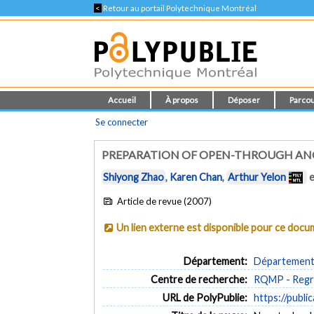
<
Retour au portail Polytechnique Montréal
Accueil
À propos
Déposer
Parcou
Se connecter
PREPARATION OF OPEN-THROUGH ANO
Shiyong Zhao
,
Karen Chan
,
Arthur Yelon
Article de revue (2007)
Un lien externe est disponible pour ce doc
Département:
Département 
Centre de recherche:
RQMP - Regro
URL de PolyPublie:
https://publi