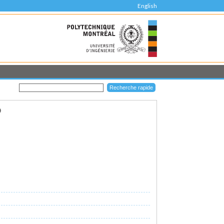
English
D