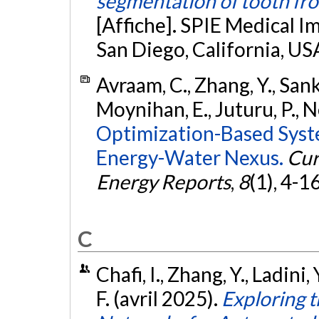
segmentation of tooth fr
[Affiche]. SPIE Medical I
San Diego, California, US
Avraam, C., Zhang, Y., Sank
Moynihan, E., Juturu, P., Ne
Optimization-Based Syst
Energy-Water Nexus.
Cur
Energy Reports
,
8
(1), 4-1
C
Chafi, I., Zhang, Y., Ladini, 
F. (avril 2025).
Exploring t