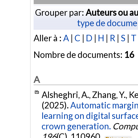
Grouper par:
Auteurs ou au
type de docume
Aller à :
A
|
C
|
D
|
H
|
R
|
S
|
T
Nombre de documents:
16
A
Alsheghri, A., Zhang, Y., Ker
(2025).
Automatic margin 
learning on digital surfa
crown generation.
Comput
196
(C), 110960.