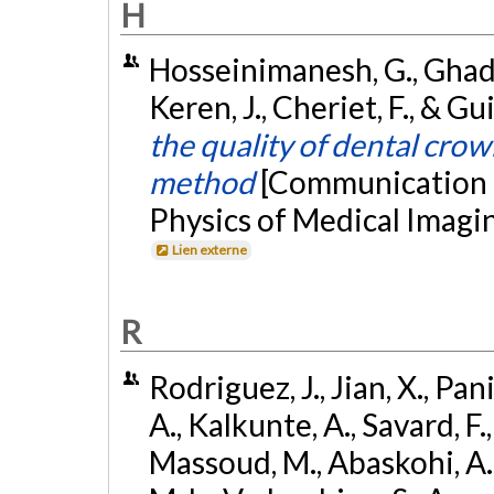
H
Hosseinimanesh, G., Ghadiri
Keren, J., Cheriet, F., & Gu
the quality of dental cro
method
[Communication é
Physics of Medical Imagin
Lien externe
R
Rodriguez, J., Jian, X., Panig
A., Kalkunte, A., Savard, F.,
Massoud, M., Abaskohi, A., L