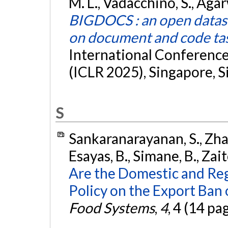
M. L., Vadacchino, S., Agarwa
BIGDOCS : an open datase
on document and code ta
International Conference
(ICLR 2025), Singapore, 
S
Sankaranarayanan, S., Zhang
Esayas, B., Simane, B., Zait
Are the Domestic and Reg
Policy on the Export Ban 
Food Systems
,
4
, 4 (14 pa