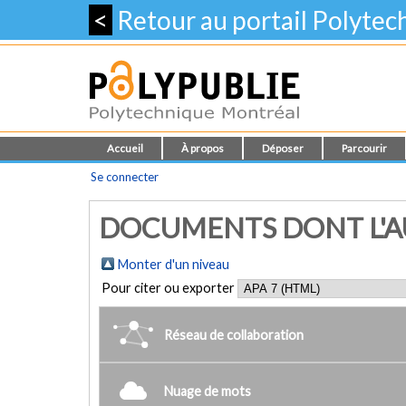
<
Retour au portail Polyte
Accueil
À propos
Déposer
Parcourir
Se connecter
DOCUMENTS DONT L'AU
Monter d'un niveau
Pour citer ou exporter
Réseau de collaboration
Nuage de mots