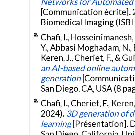
Networks for Automated 
[Communication écrite].
Biomedical Imaging (ISBI
Chafi, I., Hosseinimanesh, G
Y., Abbasi Moghadam, N., Elf
Keren, J., Cheriet, F., & Gu
an AI-based online autom
generation
[Communicatio
San Diego, CA, USA (8 pa
Chafi, I., Cheriet, F., Keren
2024).
3D generation of d
learning
[Présentation]. 
San Diego, California, Un