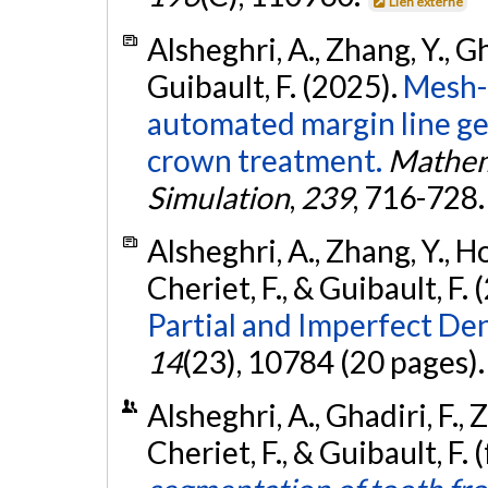
Lien externe
Alsheghri, A., Zhang, Y., Gha
Guibault, F. (2025).
Mesh-
automated margin line ge
crown treatment.
Mathem
Simulation
,
239
, 716-728
Alsheghri, A., Zhang, Y., H
Cheriet, F., & Guibault, F.
Partial and Imperfect Den
14
(23), 10784 (20 pages)
Alsheghri, A., Ghadiri, F., Z
Cheriet, F., & Guibault, F.