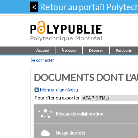
<
Retour au portail Polyte
Accueil
À propos
Déposer
Parcourir
Se connecter
DOCUMENTS DONT L'A
Monter d'un niveau
Pour citer ou exporter
Réseau de collaboration
Nuage de mots