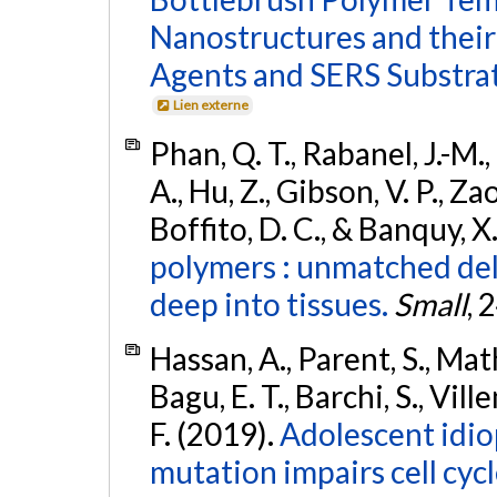
Nanostructures and their
Agents and SERS Substrat
Lien externe
Phan, Q. T., Rabanel, J.-M.,
A., Hu, Z., Gibson, V. P., Zao
Boffito, D. C., & Banquy, X
polymers : unmatched del
deep into tissues.
Small
, 
Hassan, A., Parent, S., Mat
Bagu, E. T., Barchi, S., Vil
F. (2019).
Adolescent idio
mutation impairs cell cyc