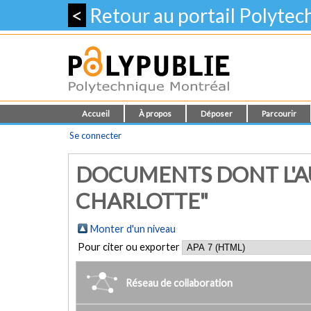
<
Retour au portail Polyte
Accueil
À propos
Déposer
Parcourir
Se connecter
DOCUMENTS DONT L'AU
CHARLOTTE"
Monter d'un niveau
Pour citer ou exporter
Réseau de collaboration