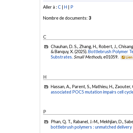
Aller à :
C
|
H
|
P
Nombre de documents:
3
C
Chauhan, D. S., Zhang, H., Robert, J., Chisanga
& Banquy, X. (2025).
Bottlebrush Polymer Te
Substrates.
Small Methods
, e01059.
Lien
H
Hassan, A., Parent, S., Mathieu, H., Zaouter, C
associated POC5 mutation impairs cell cycle
P
Phan, Q. T., Rabanel, J.-M., Mekhjian, D., Saber
bottlebrush polymers : unmatched delivery 