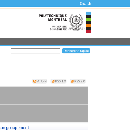
English
ATOM
RSS 1.0
RSS 2.0
cun groupement