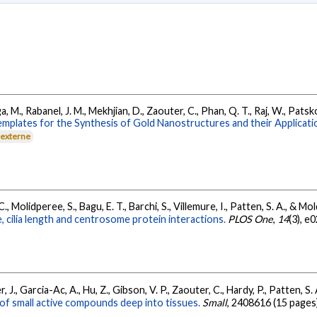
, M., Rabanel, J. M., Mekhjian, D., Zaouter, C., Phan, Q. T., Raj, W., Patsko
mplates for the Synthesis of Gold Nanostructures and their Applica
 externe
., Molidperee, S., Bagu, E. T., Barchi, S., Villemure, I., Patten, S. A., & Mo
, cilia length and centrosome protein interactions.
PLOS One
,
14
(3), e
, J., Garcia-Ac, A., Hu, Z., Gibson, V. P., Zaouter, C., Hardy, P., Patten, S.
of small active compounds deep into tissues.
Small
, 2408616 (15 pages