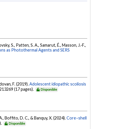
vsky, S., Patten, S. A., Samarut, É., Masson, J.-F.,
tions as Photothermal Agents and SERS
ldovan, F. (2019).
Adolescent idiopathic scoliosis
0213269 (17 pages).
Disponible
 A., Boffito, D. C., & Banquy, X. (2024).
Core–shell
).
Disponible