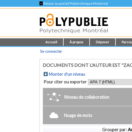
<
Retour au portail Polytechnique Montréal
Accueil
À propos
Déposer
Parcou
Se connecter
DOCUMENTS DONT L'AUTEUR EST "ZA
Monter d'un niveau
Pour citer ou exporter
Réseau de collaboration
Nuage de mots
Grouper par:
Au