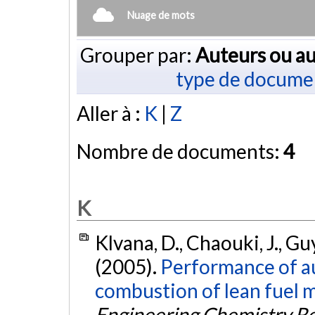
Nuage de mots
Grouper par:
Auteurs ou au
type de docume
Aller à :
K
|
Z
Nombre de documents:
4
K
Klvana, D., Chaouki, J., Guy
(2005).
Performance of aut
combustion of lean fuel m
Engineering Chemistry R