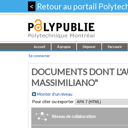
<
Retour au portail Polyte
Accueil
À propos
Déposer
Parcourir
Se connecter
DOCUMENTS DONT L'AU
MASSIMILIANO"
Monter d'un niveau
Pour citer ou exporter
Réseau de collaboration