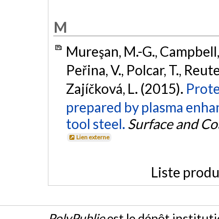
M
Mureşan, M.-G., Campbell, A
Peřina, V., Polcar, T., Reute
Zajíčková, L. (2015).
Prote
prepared by plasma enha
tool steel.
Surface and Co
Lien externe
Liste produ
PolyPublie
est le dépôt institut