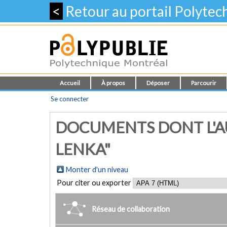
<
Retour au portail Polyte
Accueil
À propos
Déposer
Parcourir
Se connecter
DOCUMENTS DONT L'AU
LENKA"
Monter d'un niveau
Pour citer ou exporter
Réseau de collaboration