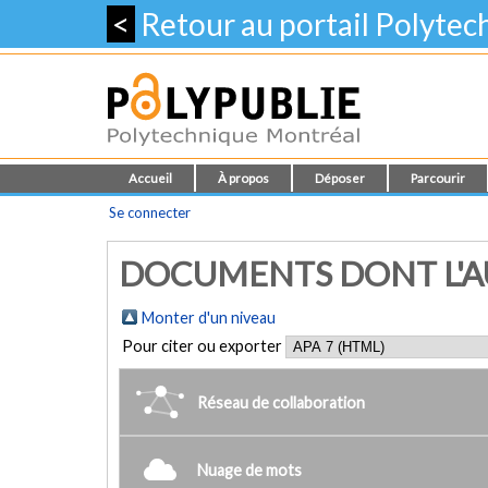
<
Retour au portail Polyte
Accueil
À propos
Déposer
Parcourir
Se connecter
DOCUMENTS DONT L'AU
Monter d'un niveau
Pour citer ou exporter
Réseau de collaboration
Nuage de mots