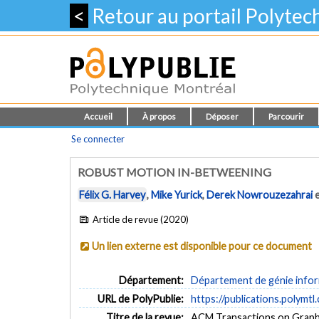
<
Retour au portail Polyte
Accueil
À propos
Déposer
Parcourir
Se connecter
ROBUST MOTION IN-BETWEENING
Félix G. Harvey
,
Mike Yurick
,
Derek Nowrouzezahrai
Article de revue (2020)
Un lien externe est disponible pour ce document
Département:
Département de génie inform
URL de PolyPublie:
https://publications.polymtl
Titre de la revue:
ACM Transactions on Graphic