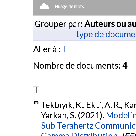
Nuage de mots
Grouper par:
Auteurs ou au
type de docume
Aller à :
T
Nombre de documents:
4
T
Tekbıyık, K., Ekti, A. R., K
Yarkan, S. (2021).
Modelin
Sub-Terahertz Communica
Gamma Distribution.
IEE