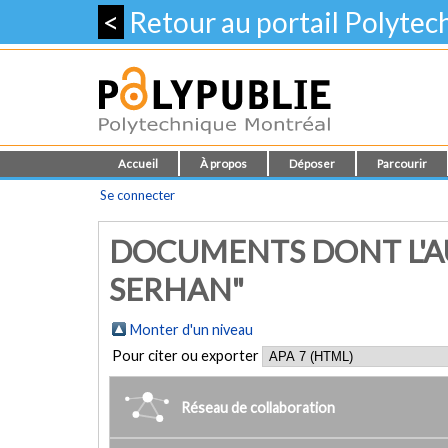
<
Retour au portail Polyte
Accueil
À propos
Déposer
Parcourir
Se connecter
DOCUMENTS DONT L'AU
SERHAN"
Monter d'un niveau
Pour citer ou exporter
Réseau de collaboration