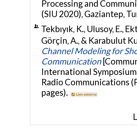
Processing and Communic
(SIU 2020), Gaziantep, Tu
Tekbıyık, K., Ulusoy, E., Ekti
Görçin, A., & Karabulut K
Channel Modeling for Sho
Communication
[Communi
International Symposium 
Radio Communications (P
pages).
Lien externe
L