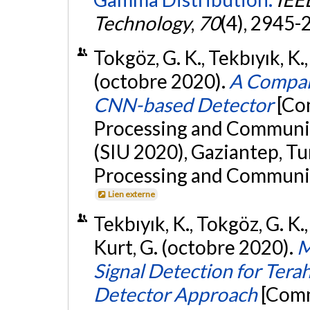
Technology
,
70
(4), 2945-
Tokgöz, G. K., Tekbıyık, K.
(octobre 2020).
A Compar
CNN-based Detector
[Co
Processing and Communic
(SIU 2020), Gaziantep, Tu
Processing and Communic
Lien externe
Tekbıyık, K., Tokgöz, G. K.,
Kurt, G. (octobre 2020).
M
Signal Detection for Ter
Detector Approach
[Comm