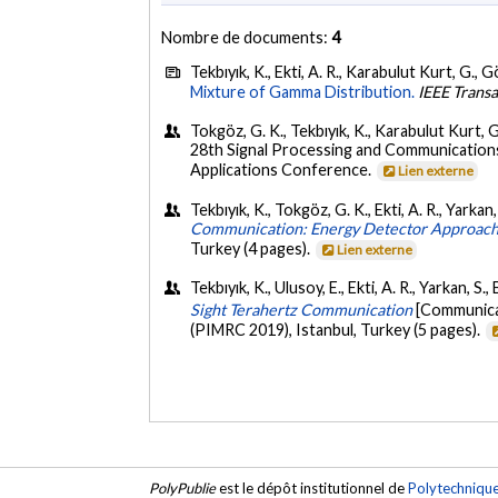
Nombre de documents:
4
Tekbıyık, K., Ekti, A. R., Karabulut Kurt, G., G
Mixture of Gamma Distribution.
IEEE Transa
Tokgöz, G. K., Tekbıyık, K., Karabulut Kurt, 
28th Signal Processing and Communications
Applications Conference.
Lien externe
Tekbıyık, K., Tokgöz, G. K., Ekti, A. R., Yark
Communication: Energy Detector Approac
Turkey (4 pages).
Lien externe
Tekbıyık, K., Ulusoy, E., Ekti, A. R., Yarkan, 
Sight Terahertz Communication
[Communica
(PIMRC 2019), Istanbul, Turkey (5 pages).
PolyPublie
est le dépôt institutionnel de
Polytechniqu