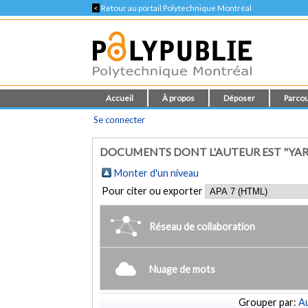
<
Retour au portail Polytechnique Montréal
Accueil
À propos
Déposer
Parcou
Se connecter
DOCUMENTS DONT L'AUTEUR EST "YAR
Monter d'un niveau
Pour citer ou exporter
Réseau de collaboration
Nuage de mots
Grouper par:
Au