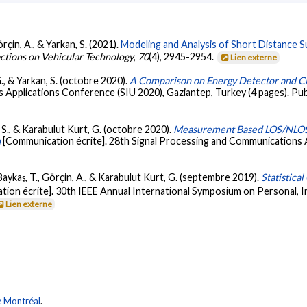
örçin, A., & Yarkan, S. (2021).
Modeling and Analysis of Short Distance 
ctions on Vehicular Technology
,
70
(4), 2945-2954.
Lien externe
G., & Yarkan, S. (octobre 2020).
A Comparison on Energy Detector and 
 Applications Conference (SIU 2020), Gaziantep, Turkey (4 pages). Pu
an, S., & Karabulut Kurt, G. (octobre 2020).
Measurement Based LOS/NLOS S
h
[Communication écrite]. 28th Signal Processing and Communications 
S., Baykaş, T., Görçin, A., & Karabulut Kurt, G. (septembre 2019).
Statistica
tion écrite]. 30th IEEE Annual International Symposium on Personal,
Lien externe
e Montréal
.