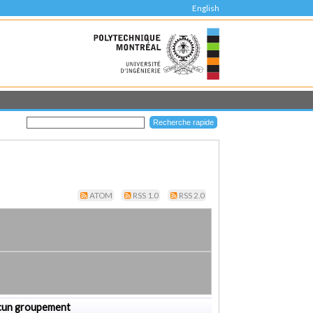
English
ATOM
RSS 1.0
RSS 2.0
cun groupement