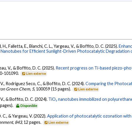
., Falletta, E., Bianchi, C. L., Yargeau, V., & Boffito, D. C. (2025).
Enhanc
Nanotubes for Efficient Sunlight-Driven Photocatalytic Degradation o
geau, V., & Boffito, D. C. (2025).
Recent progress on Ti-based piezo-pho
90-101090.
Lien externe
u, V., Rodriguez Seco, C., & Boffito, D. C. (2024).
Comparing the Photocata
ron Green Chem
,
5
, 100059 (15 pages).
Lien externe
, V., & Boffito, D. C. (2024).
TiO₂ nanotubes immobilized on polyurethane
 pages).
Disponible
D. C., & Yargeau, V. (2022).
Application of photocatalytic ozonation wit
ronment
,
843
, 12 pages.
Lien externe