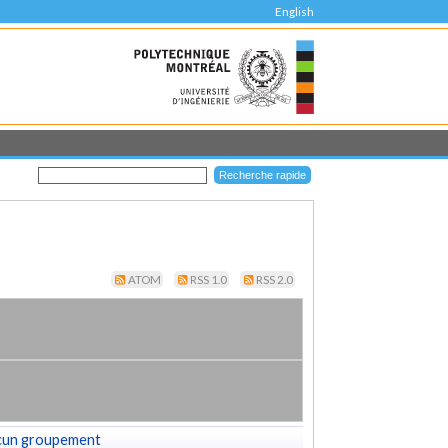
English
ATOM
RSS 1.0
RSS 2.0
cun groupement