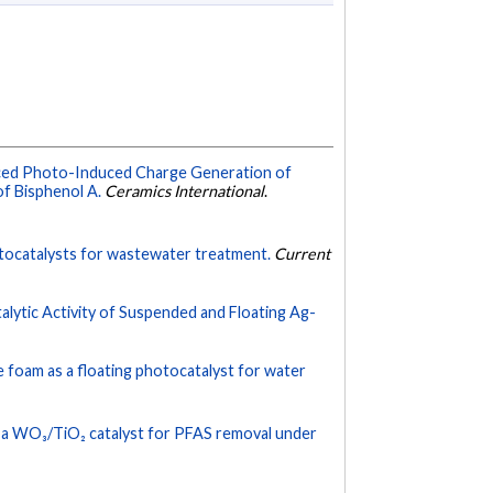
ed Photo-Induced Charge Generation of
f Bisphenol A.
Ceramics International
.
tocatalysts for wastewater treatment.
Current
lytic Activity of Suspended and Floating Ag-
 foam as a floating photocatalyst for water
h a WO₃/TiO₂ catalyst for PFAS removal under