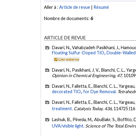
Aller à :
Article de revue
|
Résumé
Nombre de documents:
6
ARTICLE DE REVUE
Davari, N., Vahabzadeh Pasikhani, J., Hamoud, H
Floating Sulfur-Doped TiO₂ Double-Walled 
Lien externe
Davari, N., Pasikhani, J. V., Bianchi, C. L., Yar
Opinion in Chemical Engineering
,
47
, 1010
Davari, N., Falletta, E., Bianchi, C. L., Yargea
decorated TiO₂ for Dye Removal.
Tetrahed
Davari, N., Falletta, E., Bianchi, C. L., Yargeau
treatment.
Catalysis Today
,
436
, 114725 (16
Lashuk, B., Pineda, M., AbuBakr, S., Boffito, 
UVA/visible light.
Science of The Total Envi