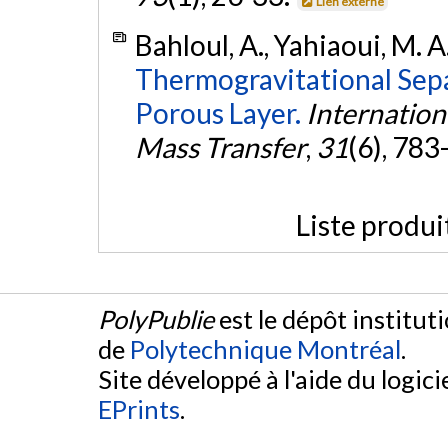
Lien externe
Bahloul, A., Yahiaoui, M. A.
Thermogravitational Separ
Porous Layer.
Internatio
Mass Transfer
,
31
(6), 783
Liste produi
PolyPublie
est le dépôt institut
de
Polytechnique Montréal
.
Site développé à l'aide du logicie
EPrints
.