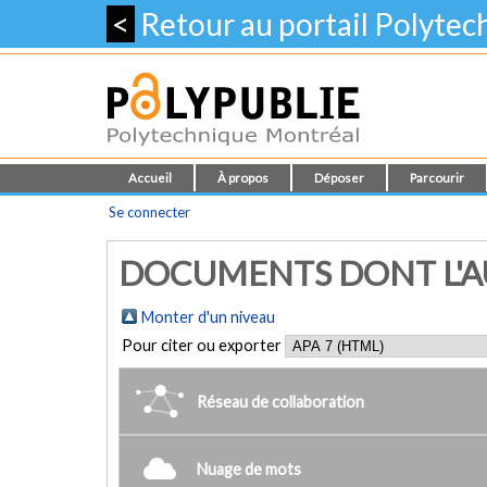
<
Retour au portail Polyte
Accueil
À propos
Déposer
Parcourir
Se connecter
DOCUMENTS DONT L'AUT
Monter d'un niveau
Pour citer ou exporter
Réseau de collaboration
Nuage de mots