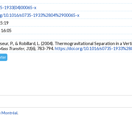
35-1933(04)00065-x
.org/10.1016/s0735-1933%2804%2900065-x
15:19
 16:05
asseur, P., & Robillard, L. (2004). Thermogravitational Separation in a Ve
Mass Transfer
,
31
(6), 783-794.
https://doi.org/10.1016/s0735-1933%2
e Montréal
.