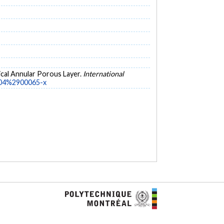
rtical Annular Porous Layer.
International
804%2900065-x