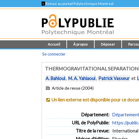
<
Retour au portail Polytechnique Montréal
Accueil
À propos
Déposer
Parcou
Se connecter
THERMOGRAVITATIONAL SEPARATION 
A. Bahloul
,
M. A. Yahiaoui
,
Patrick Vasseur
et
Article de revue (2004)
Un lien externe est disponible pour ce doc
Département:
Département 
URL de PolyPublie:
https://publi
Titre de la revue:
International
Maison d'édition:
Elsevier