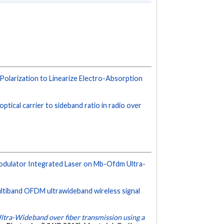
olarization to Linearize Electro-Absorption
ptical carrier to sideband ratio in radio over
odulator Integrated Laser on Mb-Ofdm Ultra-
multiband OFDM ultrawideband wireless signal
ra-Wideband over fiber transmission using a