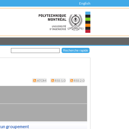
English
ATOM
RSS 1.0
RSS 2.0
cun groupement