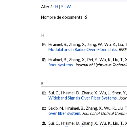
Aller à :
H
|
S
|
W
Nombre de documents:
6
H
Hraimel, B., Zhang, X., Jiang, W., Wu, K., Liu, T
Modulators in Radio-Over-Fiber Links.
IEEE
Hraimel, B., Zhang, X., Pei, Y., Wu, K., Liu, T., 
fiber systems.
Journal of Lightwave Technol
S
Sui, C., Hraimel, B., Zhang, X., Wu, L., Shen, Y.
Wideband Signals Over Fiber Systems.
Jour
Sakib, M., Hraimel, B., Zhang, X., Wu, K., Liu, T
over fiber system.
Journal of Optical Comm
Sui, C., Hraimel, B., Zhang, X., Wu, K., Liu, T.