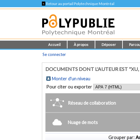
<
Retour au portail Polytechnique Montréal
Accueil
À propos
Déposer
Parcou
Se connecter
DOCUMENTS DONT L'AUTEUR EST "XU,
Monter d'un niveau
Pour citer ou exporter
Réseau de collaboration
Nuage de mots
Grouper par:
Au