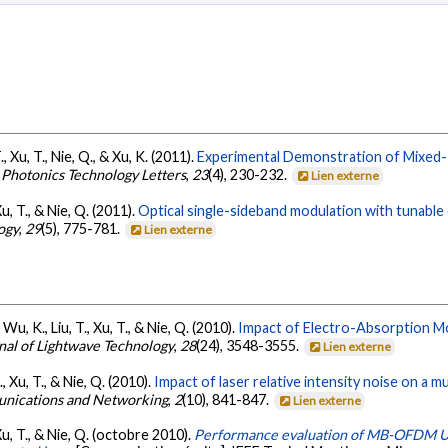
., Xu, T., Nie, Q., & Xu, K. (2011).
Experimental Demonstration of Mixed-P
 Photonics Technology Letters
,
23
(4), 230-232.
Lien externe
Xu, T., & Nie, Q. (2011).
Optical single-sideband modulation with tunable o
ogy
,
29
(5), 775-781.
Lien externe
, Wu, K., Liu, T., Xu, T., & Nie, Q. (2010).
Impact of Electro-Absorption M
nal of Lightwave Technology
,
28
(24), 3548-3555.
Lien externe
., Xu, T., & Nie, Q. (2010).
Impact of laser relative intensity noise on a 
unications and Networking
,
2
(10), 841-847.
Lien externe
, Xu, T., & Nie, Q. (octobre 2010).
Performance evaluation of MB-OFDM Ult