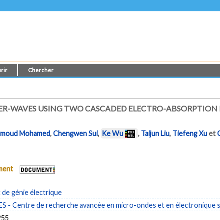
rir
Chercher
ER-WAVES USING TWO CASCADED ELECTRO-ABSORPTION 
moud Mohamed
,
Chengwen Sui
,
Ke Wu
,
Taijun Liu
,
Tiefeng Xu
et
ument
de génie électrique
- Centre de recherche avancée en micro-ondes et en électronique s
255