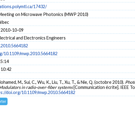
cations.polymtl.ca/17432/
 Meeting on Microwave Photonics (MWP 2010)
uébec
 2010-10-09
Electrical and Electronics Engineers
.2010.5664182
org/10.1109/mwp.2010.5664182
15:14
 10:42
Mohamed, M., Sui, C., Wu, K., Liu, T., Xu, T., & Nie, Q. (octobre 2010).
Photo
Modulators in radio-over-fiber systems
[Communication écrite]. IEEE 
ps://doi.org/10.1109/mwp.2010.5664182