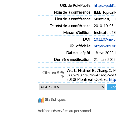
URL de PolyPublie:
https://publi
Nom de la conférence:
IEEE Topical
Lieu de la conférence:
Montréal, Q
Date(s) de la conférence:
2010-10-05 -
Maison d'édition:
Institute of 
DOI:
10.1109/mwp
URL officielle:
https://doi.
Date du dépôt:
18 avr. 2023 
Dernière modification:
21 mars 2025
Wu, L., Hraimel, B., Zhang, X., 
Citer en APA
cascaded Electro-Absorption 
7:
2010), Montréal, Québec.
htt
Statistiques
Actions réservées au personnel