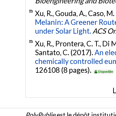
Bioengineering and Biot
Xu, R., Gouda, A., Caso, M. 
Melanin: A Greener Rout
under Solar Light.
ACS O
Xu, R., Prontera, C. T., Di M
Santato, C. (2017).
An ele
chemically controlled eu
126108 (8 pages).
Disponible
L
PolyPublie
est le dépôt institut