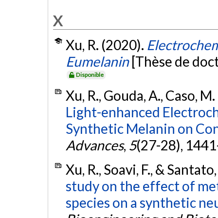
X
Xu, R. (2020).
Electrochem
Eumelanin
[Thèse de doct
Disponible
Xu, R., Gouda, A., Caso, M. 
Light-enhanced Electroch
Synthetic Melanin on Con
Advances
,
5
(27-28), 144
Xu, R., Soavi, F., & Santato
study on the effect of me
species on a synthetic n