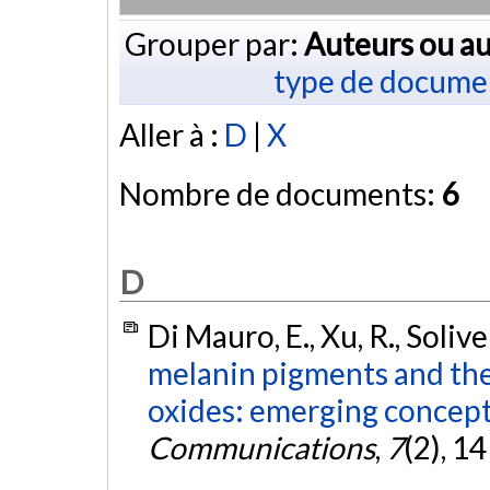
Grouper par:
Auteurs ou au
type de docume
Aller à :
D
|
X
Nombre de documents:
6
D
Di Mauro, E., Xu, R., Solive
melanin pigments and thei
oxides: emerging concept
Communications
,
7
(2), 1