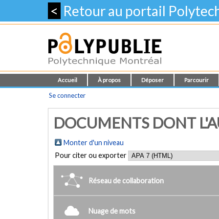
<
Retour au portail Polyte
Accueil
À propos
Déposer
Parcourir
Se connecter
DOCUMENTS DONT L'AUT
Monter d'un niveau
Pour citer ou exporter
Réseau de collaboration
Nuage de mots