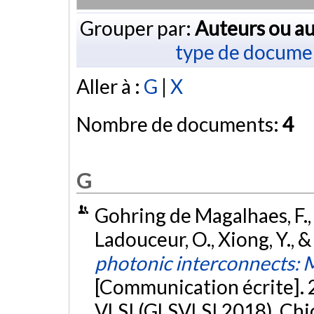
Grouper par:
Auteurs ou au
type de docume
Aller à :
G
|
X
Nombre de documents:
4
G
Gohring de Magalhaes, F., H
Ladouceur, O., Xiong, Y., 
photonic interconnects: M
[Communication écrite].
VLSI (GLSVLSI 2018), Chic