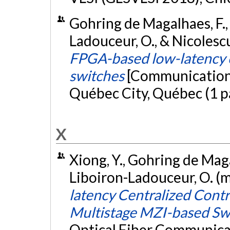
Gohring de Magalhaes, F., X
Ladouceur, O., & Nicolescu
FPGA-based low-latency c
switches
[Communication 
Québec City, Québec (1 p
X
Xiong, Y., Gohring de Magal
Liboiron-Ladouceur, O. (
latency Centralized Contro
Multistage MZI-based Sw
Optical Fiber Communica