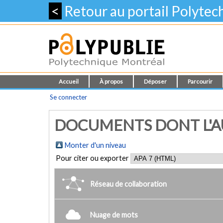
<
Retour au portail Polyte
Accueil
À propos
Déposer
Parcourir
Se connecter
DOCUMENTS DONT L'AU
Monter d'un niveau
Pour citer ou exporter
Réseau de collaboration
Nuage de mots