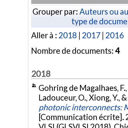
Grouper par:
Auteurs ou au
type de docume
Aller à :
2018
|
2017
|
2016
Nombre de documents:
4
2018
Gohring de Magalhaes, F., H
Ladouceur, O., Xiong, Y., 
photonic interconnects: M
[Communication écrite].
VLSI (GLSVLSI 2018), Chic