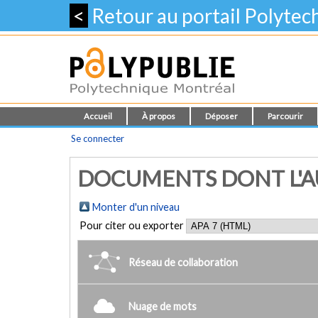
<
Retour au portail Polyte
Accueil
À propos
Déposer
Parcourir
Se connecter
DOCUMENTS DONT L'AU
Monter d'un niveau
Pour citer ou exporter
Réseau de collaboration
Nuage de mots