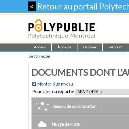
<
Retour au portail Polyte
Accueil
À propos
Déposer
Parcourir
Se connecter
DOCUMENTS DONT L'AUT
Monter d'un niveau
Pour citer ou exporter
Réseau de collaboration
Nuage de mots