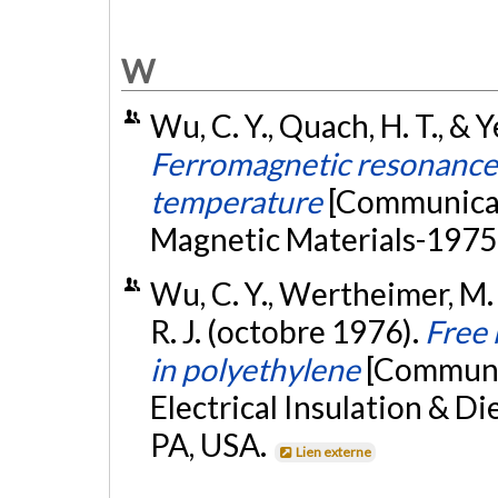
W
Wu, C. Y., Quach, H. T., &
Ferromagnetic resonance i
temperature
[Communicat
Magnetic Materials-1975,
Wu, C. Y., Wertheimer, M. R
R. J. (octobre 1976).
Free 
in polyethylene
[Communic
Electrical Insulation & Di
PA, USA.
Lien externe