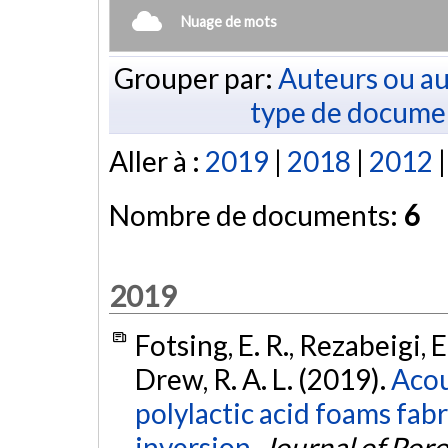
Nuage de mots
Grouper par:
Auteurs ou au
type de docume
Aller à :
2019
|
2018
|
2012
Nombre de documents:
6
2019
Fotsing, E. R., Rezabeigi, 
Drew, R. A. L. (2019).
Acou
polylactic acid foams fab
inversion.
Journal of Por