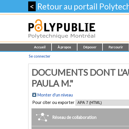
<
Retour au portail Polyte
Accueil
À propos
Déposer
Parcourir
Se connecter
DOCUMENTS DONT L'A
PAULA M."
Monter d'un niveau
Pour citer ou exporter
Réseau de collaboration