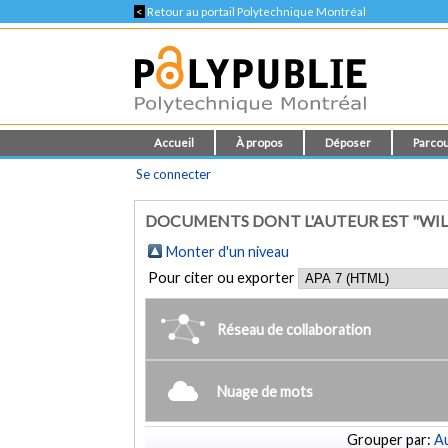
<
Retour au portail Polytechnique Montréal
Accueil
À propos
Déposer
Parcou
Se connecter
DOCUMENTS DONT L'AUTEUR EST "WILS
Monter d'un niveau
Pour citer ou exporter
Réseau de collaboration
Nuage de mots
Grouper par:
Au