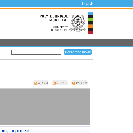
English
ATOM
RSS 1.0
RSS 2.0
cun groupement