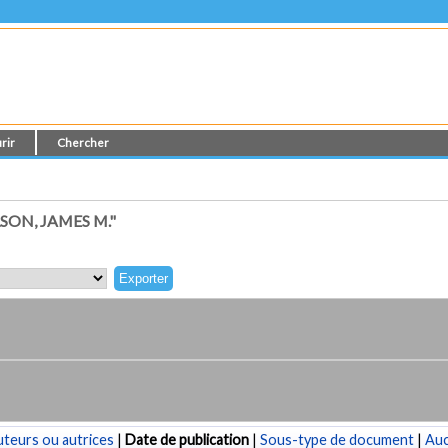
rir
Chercher
ON, JAMES M."
teurs ou autrices
|
Date de publication
|
Sous-type de document
|
Au