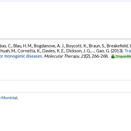
bas, C., Blau, H. M., Bogdanove, A. J., Boycott, K., Braun, S., Breakefield,
huah, M., Cornetta, K., Davies, K. E., Dickson, J. G., ... Gao, G. (2013).
Tra
for monogenic diseases.
Molecular Therapy
,
21
(2), 266-268.
Disponibl
e Montréal
.