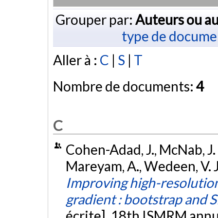
Grouper par:
Auteurs ou au
type de docume
Aller à :
C
|
S
|
T
Nombre de documents:
4
C
Cohen-Adad, J., McNab, J. 
Mareyam, A., Wedeen, V. J.
Improving high-resolution
gradient : bootstrap and 
écrite]. 18th ISMRM annu