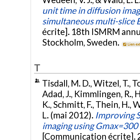
unit time in diffusion im
simultaneous multi-slice 
écrite]. 18th ISMRM annu
Stockholm, Sweden.
Lien ex
T
Tisdall, M. D., Witzel, T.,
Adad, J., Kimmlingen, R., H
K., Schmitt, F., Thein, H., 
L. (mai 2012).
Improving S
imaging using Gmax=300
[Communication écrite]. 