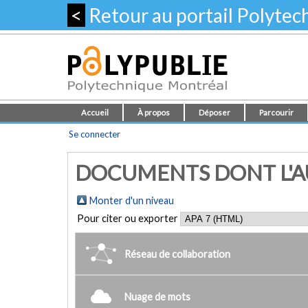
<
Retour au portail Polyte
Accueil
À propos
Déposer
Parcourir
Se connecter
DOCUMENTS DONT L'AUT
Monter d'un niveau
Pour citer ou exporter
Réseau de collaboration
Nuage de mots