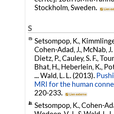
Stockholm, Sweden.
Lien ex
S
Setsompop, K., Kimmlingen, 
Cohen-Adad, J., McNab, J. A.
Dietz, P., Cauley, S. F., Tou
Bhat, H., Heberlein, K., Pot
... Wald, L. L. (2013).
Pushi
MRI for the human conne
220-233.
Lien externe
Setsompop, K., Cohen-Adad,
Wedeen, V. J., & Wald, L. 