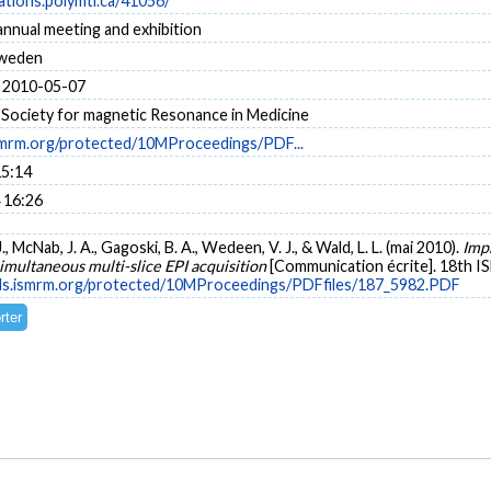
cations.polymtl.ca/41056/
nnual meeting and exhibition
Sweden
 2010-05-07
 Society for magnetic Resonance in Medicine
ismrm.org/protected/10MProceedings/PDF...
15:14
 16:26
McNab, J. A., Gagoski, B. A., Wedeen, V. J., & Wald, L. L. (mai 2010).
Impr
multaneous multi-slice EPI acquisition
[Communication écrite]. 18th I
cds.ismrm.org/protected/10MProceedings/PDFfiles/187_5982.PDF