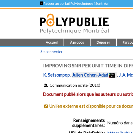
<
Retour au portail Polytechnique Montréal
Accueil
À propos
Déposer
Parcou
Se connecter
IMPROVING SNR PER UNIT TIME IN DIF
K. Setsompop
,
Julien Cohen-Adad
,
J. A. M
Communication écrite (2010)
Document publié alors que les auteurs ou autric
Un lien externe est disponible pour ce doc
Renseignements
Numéro dans 
supplémentaires: