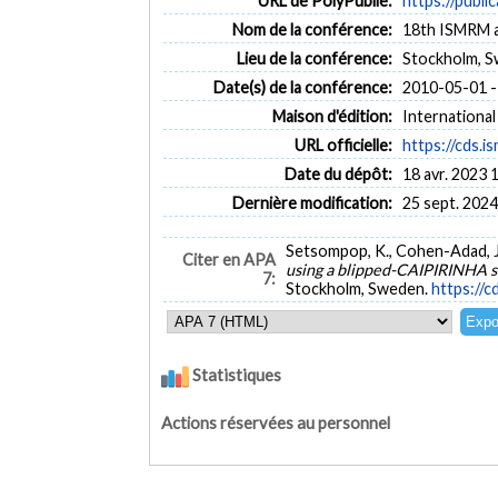
URL de PolyPublie:
https://publi
Nom de la conférence:
18th ISMRM a
Lieu de la conférence:
Stockholm, 
Date(s) de la conférence:
2010-05-01 -
Maison d'édition:
International
URL officielle:
https://cds.
Date du dépôt:
18 avr. 2023 
Dernière modification:
25 sept. 2024
Setsompop, K., Cohen-Adad, J., 
Citer en APA
using a blipped-CAIPIRINHA si
7:
Stockholm, Sweden.
https://
Statistiques
Actions réservées au personnel