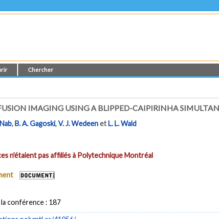
rir
Chercher
FUSION IMAGING USING A BLIPPED-CAIPIRINHA SIMULTAN
cNab
,
B. A. Gagoski
,
V. J. Wedeen
et
L. L. Wald
es n'étaient pas affiliés à Polytechnique Montréal
ument
la conférence : 187