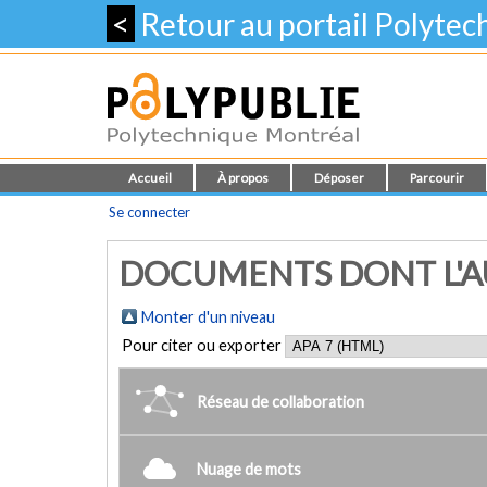
<
Retour au portail Polyte
Accueil
À propos
Déposer
Parcourir
Se connecter
DOCUMENTS DONT L'AU
Monter d'un niveau
Pour citer ou exporter
Réseau de collaboration
Nuage de mots