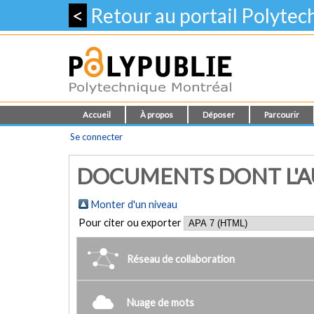
<
Retour au portail Polyte
Accueil
À propos
Déposer
Parcourir
Se connecter
DOCUMENTS DONT L'AU
Monter d'un niveau
Pour citer ou exporter
Réseau de collaboration
Nuage de mots