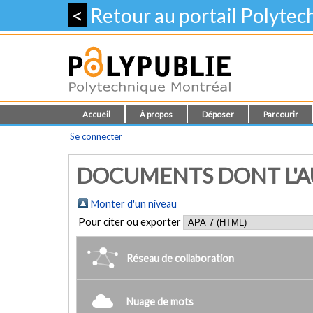
<
Retour au portail Polyte
Accueil
À propos
Déposer
Parcourir
Se connecter
DOCUMENTS DONT L'AUT
Monter d'un niveau
Pour citer ou exporter
Réseau de collaboration
Nuage de mots