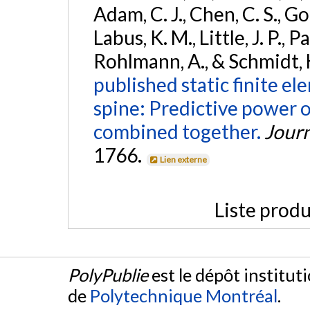
Adam, C. J., Chen, C. S., Goe
Labus, K. M., Little, J. P., P
Rohlmann, A., & Schmidt, 
published static finite e
spine: Predictive power
combined together.
Journ
1766.
Lien externe
Liste produ
PolyPublie
est le dépôt institut
de
Polytechnique Montréal
.