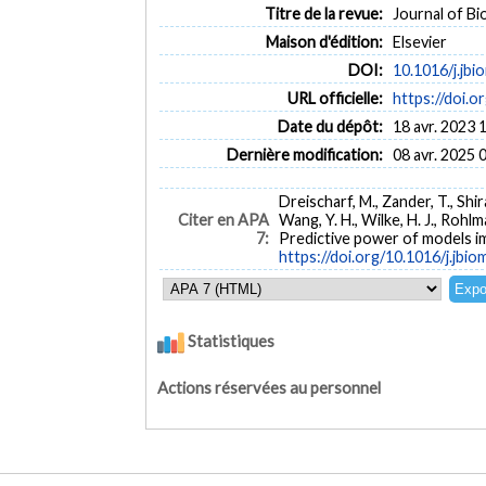
Titre de la revue:
Journal of Bi
Maison d'édition:
Elsevier
DOI:
10.1016/j.jb
URL officielle:
https://doi.o
Date du dépôt:
18 avr. 2023 
Dernière modification:
08 avr. 2025 
Dreischarf, M., Zander, T., Shiraz
Citer en APA
Wang, Y. H., Wilke, H. J., Rohl
7:
Predictive power of models 
https://doi.org/10.1016/j.jbi
Statistiques
Actions réservées au personnel