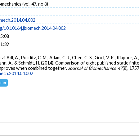
omechanics (vol. 47, no 8)
iomech.2014.04.002
rg/10.1016/j.jbiomech.2014.04.002
15:08
01:39
i-Adl, A., Puttlitz, C. M., Adam, C. J., Chen, C. S., Goel, V. K., Kiapour, A., K
mann, A., & Schmidt, H. (2014). Comparison of eight published static fini
improves when combined together.
Journal of Biomechanics
,
47
(8), 175
omech.2014.04.002