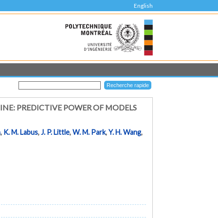
English
INE: PREDICTIVE POWER OF MODELS
m
,
K. M. Labus
,
J. P. Little
,
W. M. Park
,
Y. H. Wang
,