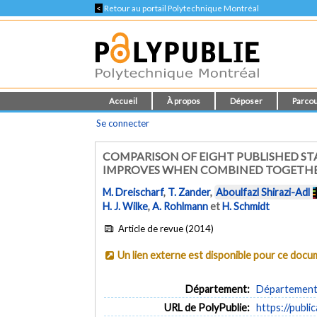
<
Retour au portail Polytechnique Montréal
Accueil
À propos
Déposer
Parcou
Se connecter
COMPARISON OF EIGHT PUBLISHED STA
IMPROVES WHEN COMBINED TOGETH
M. Dreischarf
,
T. Zander
,
Aboulfazl Shirazi-Adl
H. J. Wilke
,
A. Rohlmann
et
H. Schmidt
Article de revue (2014)
Un lien externe est disponible pour ce doc
Département:
Département 
URL de PolyPublie:
https://publi