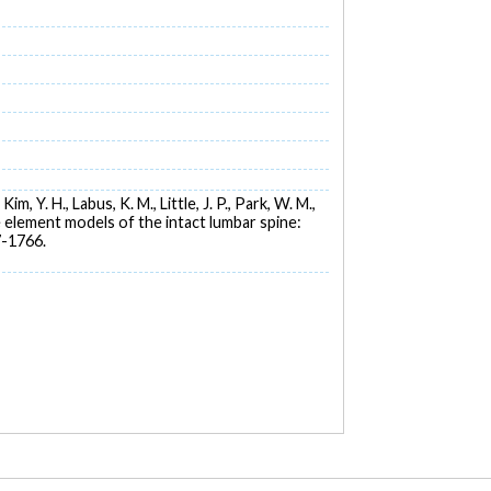
im, Y. H., Labus, K. M., Little, J. P., Park, W. M.,
te element models of the intact lumbar spine:
7-1766.