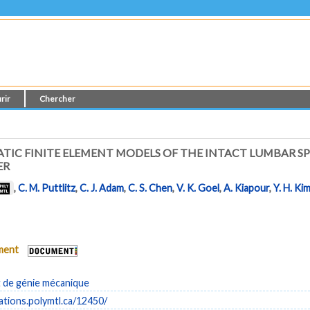
rir
Chercher
TIC FINITE ELEMENT MODELS OF THE INTACT LUMBAR SP
ER
,
C. M. Puttlitz
,
C. J. Adam
,
C. S. Chen
,
V. K. Goel
,
A. Kiapour
,
Y. H. Ki
ument
de génie mécanique
cations.polymtl.ca/12450/