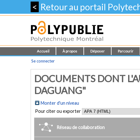
<
Retour au portail Polyte
Accueil
À propos
Déposer
Parcourir
Se connecter
DOCUMENTS DONT L'A
DAGUANG"
Monter d'un niveau
Pour citer ou exporter
Réseau de collaboration