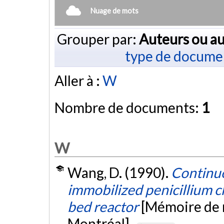
Nuage de mots
Grouper par:
Auteurs ou au
type de docume
Aller à :
W
Nombre de documents:
1
W
Wang, D. (1990).
Continuo
immobilized penicillium c
bed reactor
[Mémoire de m
Montréal].