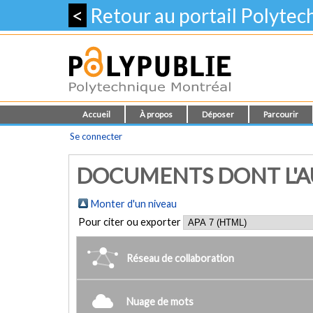
<
Retour au portail Polyte
Accueil
À propos
Déposer
Parcourir
Se connecter
DOCUMENTS DONT L'AU
Monter d'un niveau
Pour citer ou exporter
Réseau de collaboration
Nuage de mots