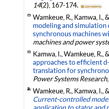
14
(2), 167-174.
Lien externe
Wamkeue, R., Kamwa, I., &
modeling and simulation 
synchronous machines wit
machines and power sys
Kamwa, I., Wamkeue, R., &
approaches to efficient d
translation for synchrono
Power Systems Research
Wamkeue, R., Kamwa, I., &
Current-controlled model
application to stator and 