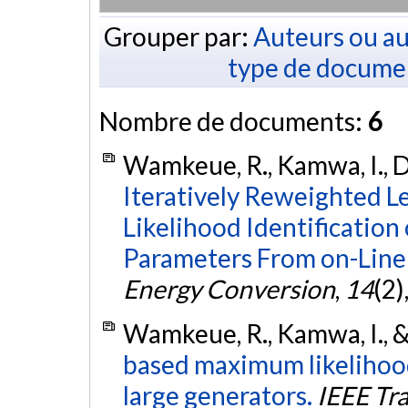
Grouper par:
Auteurs ou au
type de docume
Nombre de documents:
6
Wamkeue, R., Kamwa, I., Do
Iteratively Reweighted 
Likelihood Identificatio
Parameters From on-Line 
Energy Conversion
,
14
(2)
Wamkeue, R., Kamwa, I., &
based maximum likelihood
large generators.
IEEE Tr