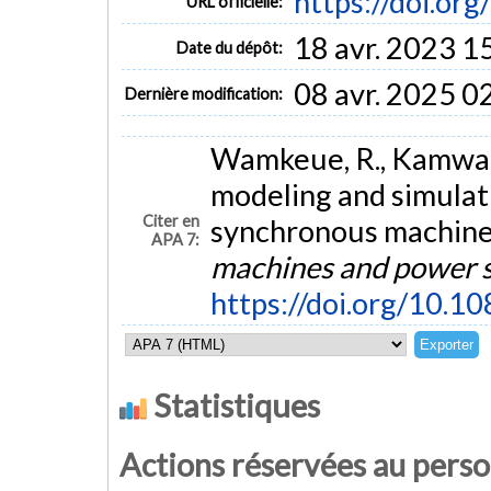
https://doi.o
URL officielle:
18 avr. 2023 1
Date du dépôt:
08 avr. 2025 0
Dernière modification:
Wamkeue, R., Kamwa, I
modeling and simulat
Citer en
synchronous machines
APA 7:
machines and power 
https://doi.org/10
Statistiques
Actions réservées au pers