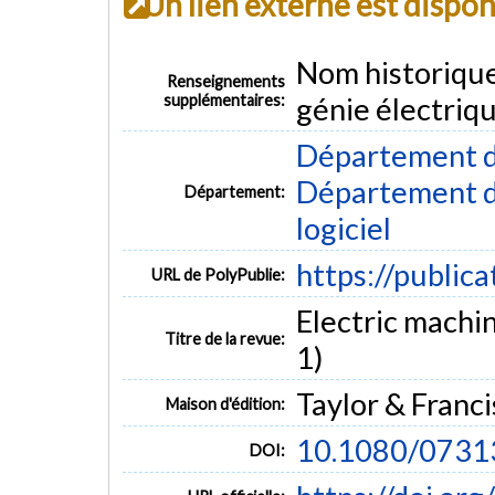
Un lien externe est dispo
Nom historiqu
Renseignements
supplémentaires:
génie électriq
Département d
Département de
Département:
logiciel
https://public
URL de PolyPublie:
Electric machin
Titre de la revue:
1)
Taylor & Franci
Maison d'édition:
10.1080/073
DOI: