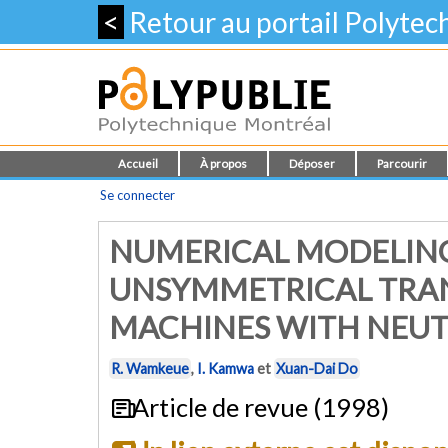
<
Retour au portail Polyte
Accueil
À propos
Déposer
Parcourir
Se connecter
NUMERICAL MODELING
UNSYMMETRICAL TRA
MACHINES WITH NEUT
R. Wamkeue
,
I. Kamwa
et
Xuan-Dai Do
Article de revue (1998)