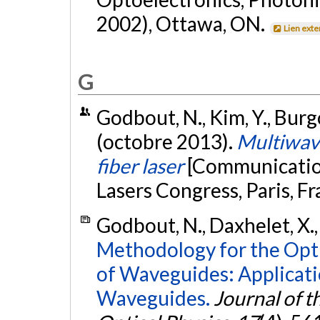
2002), Ottawa, ON.
Lien ext
G
Godbout, N., Kim, Y., Burgo
(octobre 2013).
Multiwav
fiber laser
[Communication
Lasers Congress, Paris, F
Godbout, N., Daxhelet, X., 
Methodology for the Opti
of Waveguides: Applicat
Waveguides.
Journal of t