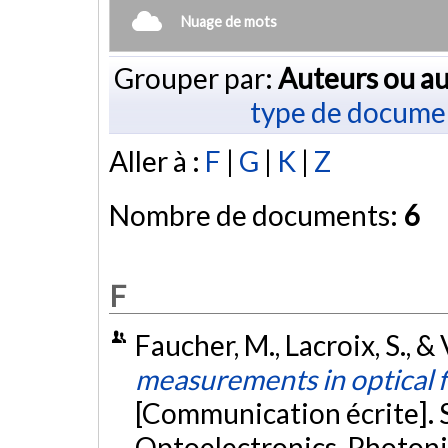
Nuage de mots
Grouper par:
Auteurs ou au
type de docume
Aller à :
F
|
G
|
K
|
Z
Nombre de documents:
6
F
Faucher, M., Lacroix, S., &
measurements in optical 
[Communication écrite]. 
Optoelectronics, Photon