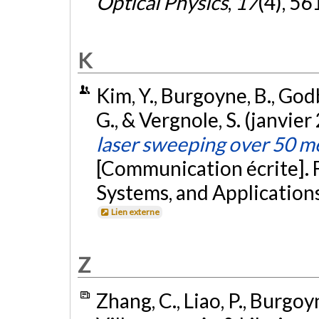
Optical Physics
,
17
(4), 5
K
Kim, Y., Burgoyne, B., God
G., & Vergnole, S. (janvier
laser sweeping over 50 
[Communication écrite]. F
Systems, and Applications
Lien externe
Z
Zhang, C., Liao, P., Burgoyn