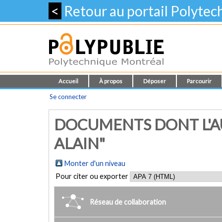
<
Retour au portail Polyte
Accueil
À propos
Déposer
Parcourir
Se connecter
DOCUMENTS DONT L'AU
ALAIN"
Monter d'un niveau
Pour citer ou exporter
Réseau de collaboration