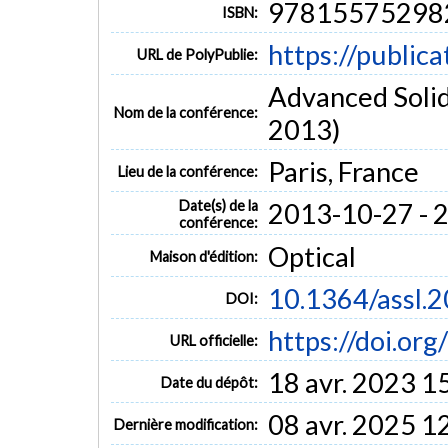
97815575298
ISBN:
https://public
URL de PolyPublie:
Advanced Solid
Nom de la conférence:
2013)
Paris, France
Lieu de la conférence:
Date(s) de la
2013-10-27 - 
conférence:
Optical
Maison d'édition:
10.1364/assl.2
DOI:
https://doi.or
URL officielle:
18 avr. 2023 1
Date du dépôt:
08 avr. 2025 1
Dernière modification: