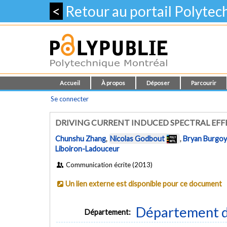
<
Retour au portail Polyte
Accueil
À propos
Déposer
Parcourir
Se connecter
DRIVING CURRENT INDUCED SPECTRAL EFF
Chunshu Zhang
,
Nicolas Godbout
,
Bryan Burgo
Liboiron-Ladouceur
Communication écrite (2013)
Un lien externe est disponible pour ce document
Département d
Département: