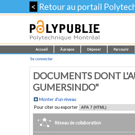
<
Retour au portail Polyte
Accueil
À propos
Déposer
Parcourir
Se connecter
DOCUMENTS DONT L'AU
GUMERSINDO"
Monter d'un niveau
Pour citer ou exporter
Réseau de collaboration