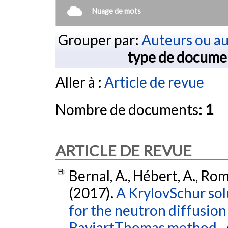
Nuage de mots
Grouper par:
Auteurs ou au
type de docume
Aller à :
Article de revue
Nombre de documents:
1
ARTICLE DE REVUE
Bernal, A., Hébert, A., Romá
(2017).
A KrylovSchur sol
for the neutron diffusion
RaviartThomas method.