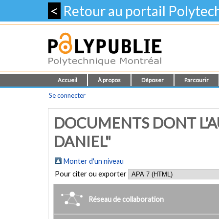
<
Retour au portail Polyte
Accueil
À propos
Déposer
Parcourir
Se connecter
DOCUMENTS DONT L'AU
DANIEL"
Monter d'un niveau
Pour citer ou exporter
Réseau de collaboration