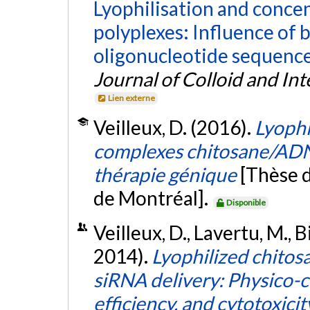
Lyophilisation and conce
polyplexes: Influence of 
oligonucleotide sequence,
Journal of Colloid and In
Lien externe
Veilleux, D. (2016).
Lyophi
complexes chitosane/ADN 
thérapie génique
[Thèse 
de Montréal].
Disponible
Veilleux, D., Lavertu, M., 
2014).
Lyophilized chitos
siRNA delivery: Physico-c
efficiency, and cytotoxicit