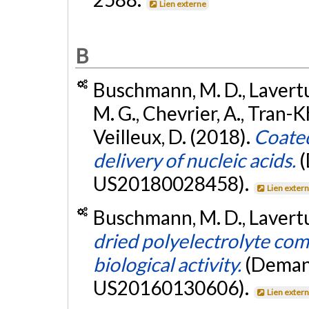
Lien externe
B
Buschmann, M. D., Lavertu,
M. G., Chevrier, A., Tran-K
Veilleux, D. (2018).
Coated
delivery of nucleic acids.
(
US20180028458).
Lien exter
Buschmann, M. D., Lavertu,
dried polyelectrolyte com
biological activity.
(Deman
US20160130606).
Lien exter