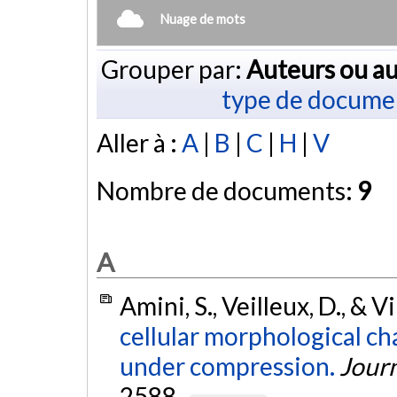
Nuage de mots
Grouper par:
Auteurs ou au
type de docume
Aller à :
A
|
B
|
C
|
H
|
V
Nombre de documents:
9
A
Amini, S., Veilleux, D., & V
cellular morphological ch
under compression.
Journ
2588.