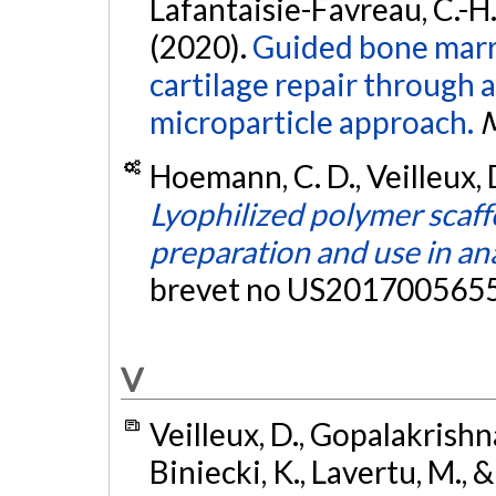
Lafantaisie-Favreau, C.-H.
(2020).
Guided bone marro
cartilage repair through 
microparticle approach.
M
Hoemann, C. D., Veilleux, 
Lyophilized polymer scaff
preparation and use in an
brevet no US2017005655
V
Veilleux, D., Gopalakrishna
Biniecki, K., Lavertu, M.,