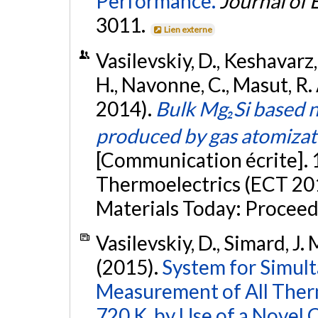
Performance.
Journal of 
3011.
Lien externe
Vasilevskiy, D., Keshavarz
H., Navonne, C., Masut, R.
2014).
Bulk Mg₂Si based n
produced by gas atomizat
[Communication écrite].
Thermoelectrics (ECT 201
Materials Today: Proceed
Vasilevskiy, D., Simard, J. 
(2015).
System for Simul
Measurement of All Therm
720 K, by Use of a Novel 