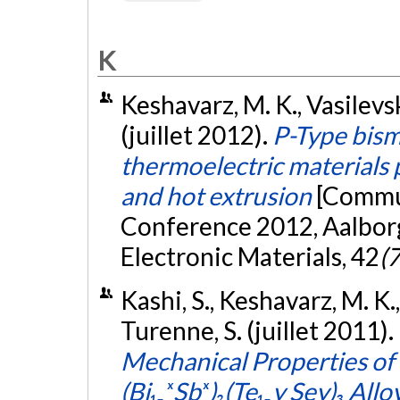
K
Keshavarz, M. K., Vasilevsk
(juillet 2012).
P-Type bism
thermoelectric materials
and hot extrusion
[Commun
Conference 2012, Aalborg
Electronic Materials, 42
(7
Kashi, S., Keshavarz, M. K.,
Turenne, S. (juillet 2011).
Mechanical Properties of 
(Bi₁₋ₓSbₓ)₂(Te₁₋y Sey)₃ Allo