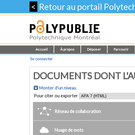
<
Retour au portail Polyte
Accueil
À propos
Déposer
Parcourir
Se connecter
DOCUMENTS DONT L'AUT
Monter d'un niveau
Pour citer ou exporter
Réseau de collaboration
Nuage de mots