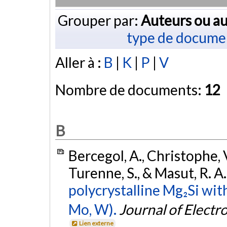
Grouper par:
Auteurs ou au
type de docume
Aller à :
B
|
K
|
P
|
V
Nombre de documents:
12
B
Bercegol, A., Christophe, V
Turenne, S., & Masut, R. A
polycrystalline Mg₂Si wi
Mo, W).
Journal of Electr
Lien externe