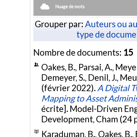
Nuage de mots
Grouper par:
Auteurs ou au
type de docume
Nombre de documents:
15
Oakes, B., Parsai, A., Meyers
Demeyer, S., Denil, J., Me
(février 2022).
A Digital 
Mapping to Asset Adminis
écrite]. Model-Driven En
Development, Cham (24 p
Karaduman, B., Oakes, B., E