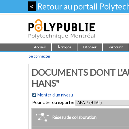
<
Retour au portail Polyte
Accueil
À propos
Déposer
Parcourir
Se connecter
DOCUMENTS DONT L'A
HANS"
Monter d'un niveau
Pour citer ou exporter
Réseau de collaboration