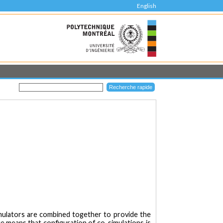
English
imulators are combined together to provide the
ce means that configuration of co-simulations is