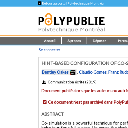
<
Retour au portail Polytechnique Montréal
Accueil
À propos
Déposer
Parcou
Se connecter
HINT-BASED CONFIGURATION OF CO-
Bentley Oakes
,
Cláudio Gomes
,
Franz Rudo
Communication écrite (2019)
Document publié alors que les auteurs ou autric
Ce document n'est pas archivé dans PolyPub
ABSTRACT
Co-simulation is a powerful technique for per
behaviour for a full system. However, the black