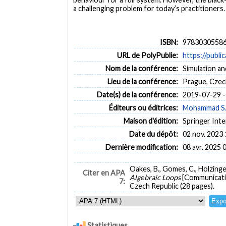
a challenging problem for today’s practitioners.
ISBN:
9783030558
URL de PolyPublie:
https://publi
Nom de la conférence:
Simulation a
Lieu de la conférence:
Prague, Czec
Date(s) de la conférence:
2019-07-29 -
Éditeurs ou éditrices:
Mohammad S.
Maison d'édition:
Springer Inte
Date du dépôt:
02 nov. 2023 
Dernière modification:
08 avr. 2025 
Oakes, B., Gomes, C., Holzinger,
Citer en APA
Algebraic Loops
[Communicati
7:
Czech Republic (28 pages).
Statistiques