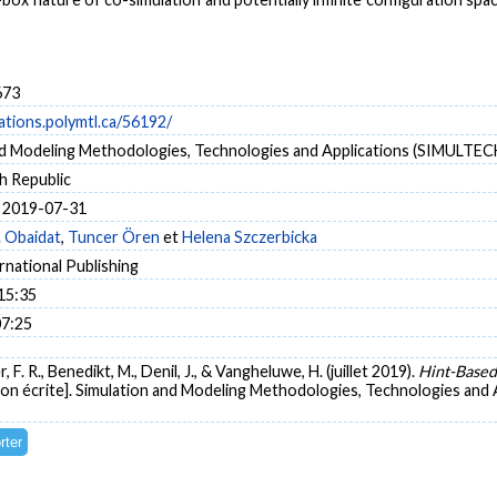
673
cations.polymtl.ca/56192/
nd Modeling Methodologies, Technologies and Applications (SIMULTEC
h Republic
 2019-07-31
 Obaidat
,
Tuncer Ören
et
Helena Szczerbicka
rnational Publishing
15:35
07:25
 F. R., Benedikt, M., Denil, J., & Vangheluwe, H. (juillet 2019).
Hint-Based
on écrite]. Simulation and Modeling Methodologies, Technologies and