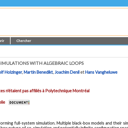
rir
Chercher
SIMULATIONS WITH ALGEBRAIC LOOPS
lf Holzinger
,
Martin Benedikt
,
Joachim Denil
et
Hans Vangheluwe
es n'étaient pas affiliés à Polytechnique Montréal
lie
forming full-system simulation. Multiple black-box models and their s
-box nature of co-simulation and potentially infinite configuration spa