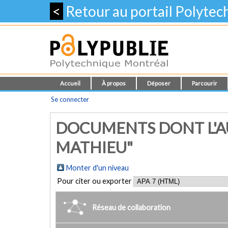
<
Retour au portail Polyte
Accueil
À propos
Déposer
Parcourir
Se connecter
DOCUMENTS DONT L'AU
MATHIEU"
Monter d'un niveau
Pour citer ou exporter
Réseau de collaboration