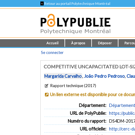
<
Retour au portail Polytechnique Montréal
Accueil
À propos
Déposer
Parcou
Se connecter
COMPETITIVE UNCAPACITATED LOT-S
Margarida Carvalho
,
João Pedro Pedroso
,
Clau
Rapport technique (2017)
Un lien externe est disponible pour ce doc
Département:
Département 
URL de PolyPublie:
https://publi
Numéro du rapport:
DS4DM-2017
URL officielle:
http://cerc-d