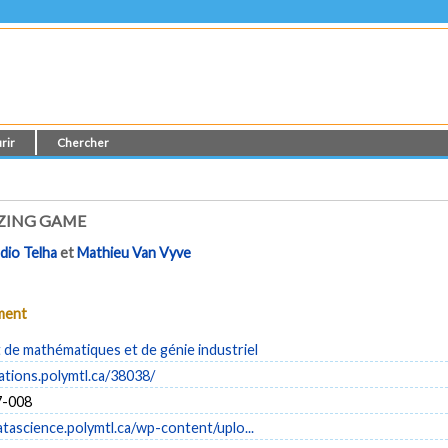
rir
Chercher
IZING GAME
dio Telha
et
Mathieu Van Vyve
ument
de mathématiques et de génie industriel
cations.polymtl.ca/38038/
-008
atascience.polymtl.ca/wp-content/uplo...