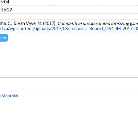
15:04
 16:22
elha, C., & Van Vyve, M. (2017).
Competitive uncapacitated lot-sizing gam
ymtl.ca/wp-content/uploads/2017/08/Technical-Report_DS4DM-2017-0
e Montréal
.