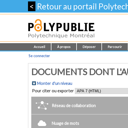
<
Retour au portail Polyte
Accueil
À propos
Déposer
Parcourir
Se connecter
DOCUMENTS DONT L'AUT
Monter d'un niveau
Pour citer ou exporter
Réseau de collaboration
Nuage de mots